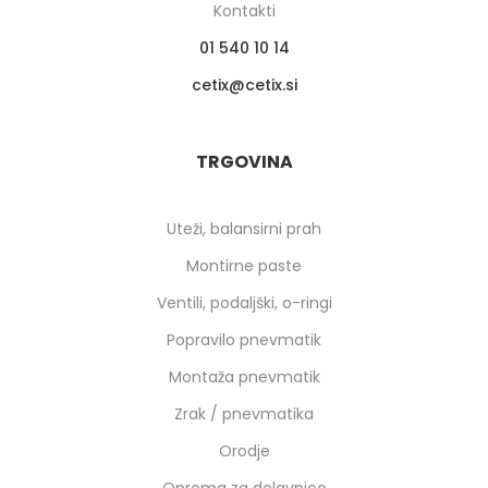
Kontakti
01 540 10 14
cetix
cetix.si
TRGOVINA
Uteži, balansirni prah
Montirne paste
Ventili, podaljški, o-ringi
Popravilo pnevmatik
Montaža pnevmatik
Zrak / pnevmatika
Orodje