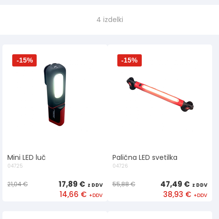
4 izdelki
-15%
-15%
Mini LED luč
Palična LED svetilka
04725
04726
17,89 €
47,49 €
21,04 €
55,88 €
14,66 €
38,93 €