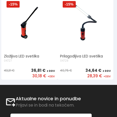
-15%
-15%
Zložljiva LED svetilka
Prilagodljiva LED svetilka
04727
04728
36,81 €
34,64 €
43,31 €
40,75 €
30,18 €
28,39 €
Aktualne novice in ponudbe
Prijavi se in bodi na tekočem.