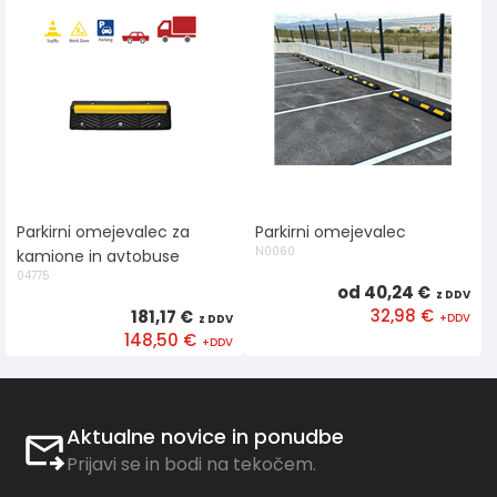
Parkirni omejevalec za
Parkirni omejevalec
N0060
kamione in avtobuse
04775
od 40,24 €
32,98 €
181,17 €
148,50 €
Aktualne novice in ponudbe
Prijavi se in bodi na tekočem.