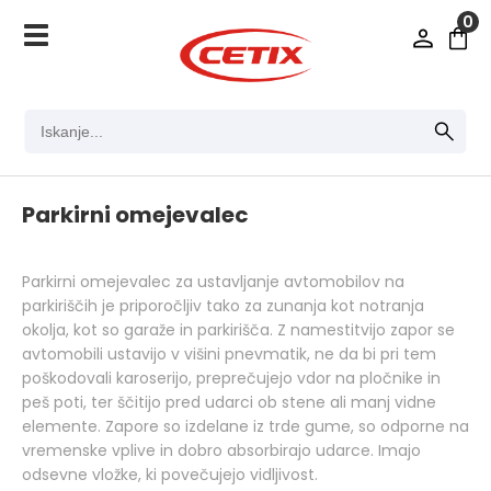
0
Parkirni omejevalec
Parkirni omejevalec za ustavljanje avtomobilov na
parkiriščih je priporočljiv tako za zunanja kot notranja
okolja, kot so garaže in parkirišča. Z namestitvijo zapor se
avtomobili ustavijo v višini pnevmatik, ne da bi pri tem
poškodovali karoserijo, preprečujejo vdor na pločnike in
peš poti, ter ščitijo pred udarci ob stene ali manj vidne
elemente. Zapore so izdelane iz trde gume, so odporne na
vremenske vplive in dobro absorbirajo udarce. Imajo
odsevne vložke, ki povečujejo vidljivost.