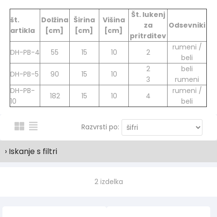
Št. lukenj
št.
Dolžina
Širina
Višina
za
Odsevniki
artikla
[cm]
[cm]
[cm]
pritrditev
rumeni /
DH-PB-4
55
15
10
2
beli
2
beli
DH-PB-5
90
15
10
3
rumeni
DH-PB-
rumeni /
182
15
10
4
10
beli
Razvrsti po:
› Iskanje s filtri
2 izdelka