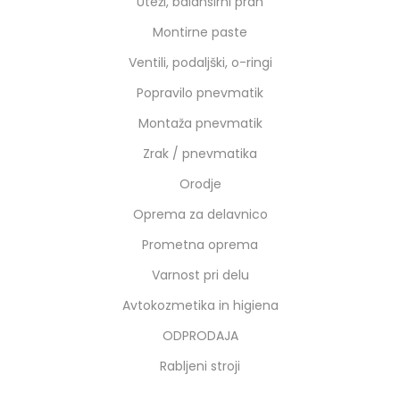
Uteži, balansirni prah
Montirne paste
Ventili, podaljški, o-ringi
Popravilo pnevmatik
Montaža pnevmatik
Zrak / pnevmatika
Orodje
Oprema za delavnico
Prometna oprema
Varnost pri delu
Avtokozmetika in higiena
ODPRODAJA
Rabljeni stroji