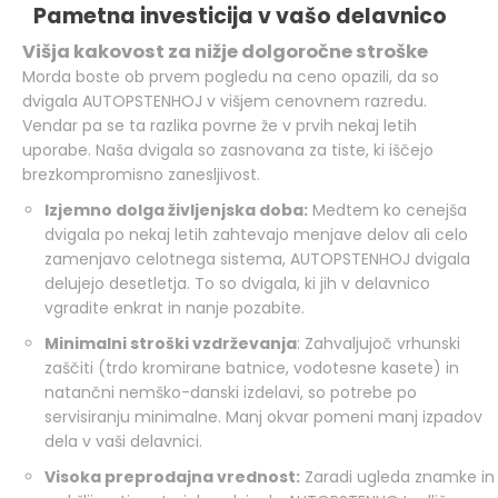
Pametna investicija v vašo delavnico
Višja kakovost za nižje dolgoročne stroške
Morda boste ob prvem pogledu na ceno opazili, da so
dvigala AUTOPSTENHOJ v višjem cenovnem razredu.
Vendar pa se ta razlika povrne že v prvih nekaj letih
uporabe. Naša dvigala so zasnovana za tiste, ki iščejo
brezkompromisno zanesljivost.
Izjemno dolga življenjska doba:
Medtem ko cenejša
dvigala po nekaj letih zahtevajo menjave delov ali celo
zamenjavo celotnega sistema, AUTOPSTENHOJ dvigala
delujejo desetletja. To so dvigala, ki jih v delavnico
vgradite enkrat in nanje pozabite.
Minimalni stroški vzdrževanja
: Zahvaljujoč vrhunski
zaščiti (trdo kromirane batnice, vodotesne kasete) in
natančni nemško-danski izdelavi, so potrebe po
servisiranju minimalne. Manj okvar pomeni manj izpadov
dela v vaši delavnici.
Visoka preprodajna vrednost:
Zaradi ugleda znamke in