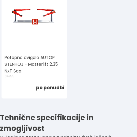
Potopno dvigalo AUTOP
STENHOJ - Masterlift 2.35
NxT Saa
04755
po ponudbi
Tehnične specifikacije in
zmogljivost