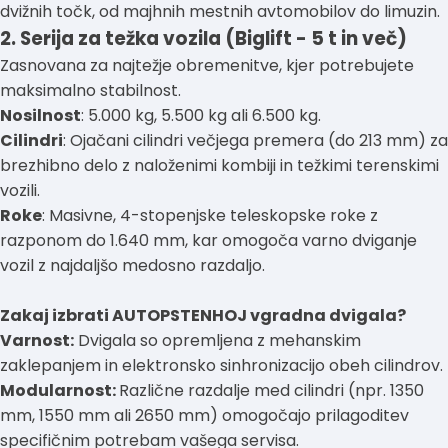
dvižnih točk, od majhnih mestnih avtomobilov do limuzin.
2. Serija za težka vozila (Biglift - 5 t in več)
Zasnovana za najtežje obremenitve, kjer potrebujete
maksimalno stabilnost.
Nosilnost
: 5.000 kg, 5.500 kg ali 6.500 kg.
Cilindri
: Ojačani cilindri večjega premera (do 213 mm) za
brezhibno delo z naloženimi kombiji in težkimi terenskimi
vozili.
Roke
: Masivne, 4-stopenjske teleskopske roke z
razponom do 1.640 mm, kar omogoča varno dviganje
vozil z najdaljšo medosno razdaljo.
Zakaj izbrati AUTOPSTENHOJ vgradna dvigala?
Varnost:
Dvigala so opremljena z mehanskim
zaklepanjem in elektronsko sinhronizacijo obeh cilindrov.
Modularnost:
Različne razdalje med cilindri (npr. 1350
mm, 1550 mm ali 2650 mm) omogočajo prilagoditev
specifičnim potrebam vašega servisa.