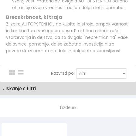
vzdržljivosti materialov, dvigala AUTOPSTENHOJ odlično
ohranjajo svojo vrednost tudi po dolgih letih uporabe.
Brezskrbnost, ki traja
Z izbiro AUTOPSTENHOJ ne kupite le stroja, ampak varnost
in kontinuiteto vašega procesa. Praktično nični stroški
vzdrževanja in dejstvo, da so dvigala "nepremičnina" vaše
delavnice, pomenijo, da se začetna investicija hitro
povrne skozi nemoteno delo in dolgoletno zanesljivost
Razvrsti po:
› Iskanje s filtri
1 izdelek