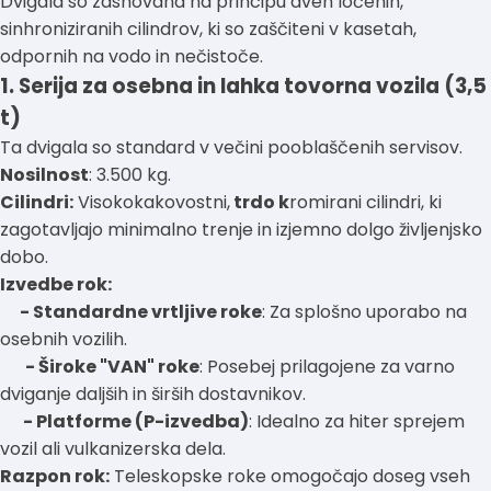
Dvigala so zasnovana na principu dveh ločenih,
sinhroniziranih cilindrov, ki so zaščiteni v kasetah,
odpornih na vodo in nečistoče.
1. Serija za osebna in lahka tovorna vozila (3,5
t)
Ta dvigala so standard v večini pooblaščenih servisov.
Nosilnost
: 3.500 kg.
Cilindri:
Visokokakovostni,
trdo k
romirani cilindri, ki
zagotavljajo minimalno trenje in izjemno dolgo življenjsko
dobo.
Izvedbe rok:
- Standardne vrtljive roke
: Za splošno uporabo na
osebnih vozilih.
- Široke "VAN" roke
: Posebej prilagojene za varno
dviganje daljših in širših dostavnikov.
- Platforme (P-izvedba)
: Idealno za hiter sprejem
vozil ali vulkanizerska dela.
Razpon rok:
Teleskopske roke omogočajo doseg vseh