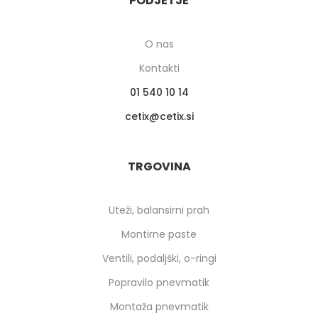
PODJETJE
O nas
Kontakti
01 540 10 14
cetix
cetix.si
TRGOVINA
Uteži, balansirni prah
Montirne paste
Ventili, podaljški, o-ringi
Popravilo pnevmatik
Montaža pnevmatik