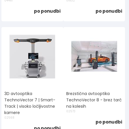
04461
01832
po ponudbi
po ponudbi
3D avtooptika
Brezstična avtooptika
TechnoVector 7 | Smart-
TechnoVector 8 - brez tarč
Track | visoko ločljivostne
na kolesih
02573
kamere
02568
po ponudbi
po ponudbi