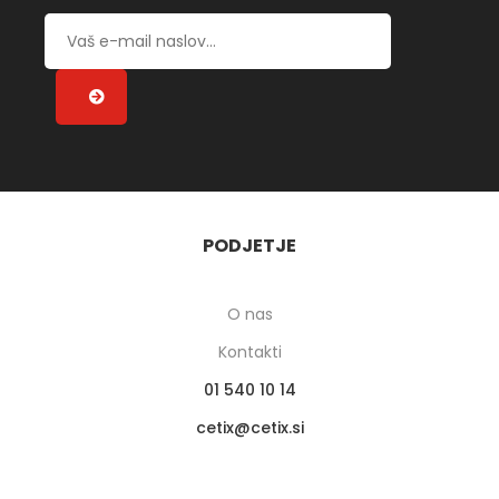
PODJETJE
O nas
Kontakti
01 540 10 14
cetix
cetix.si