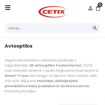
0
Avtooptika
Zagotovite brezhibno nastavitev podvozja z
najsodobnejšo
3D avtooptiko TechnoVector
. CETIX
nudi vrhunske sisteme z visoko ločljivostnimi kamerami in
Smart-Track
tehnologijo za izjemno hitre meritve vseh
vrst vozil. Vključena
montaža, doživljenjske
posodobitve baze podatkov in strokovni servis
.
Preverite ponudbo!