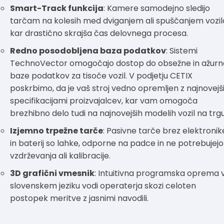
Smart-Track funkcija
: Kamere samodejno sledijo
tarčam na kolesih med dviganjem ali spuščanjem vozil
kar drastično skrajša čas delovnega procesa.
Redno posodobljena baza podatkov
: Sistemi
TechnoVector omogočajo dostop do obsežne in ažurn
baze podatkov za tisoče vozil. V podjetju CETIX
poskrbimo, da je vaš stroj vedno opremljen z najnovejš
specifikacijami proizvajalcev, kar vam omogoča
brezhibno delo tudi na najnovejših modelih vozil na trgu
Izjemno trpežne tarče
: Pasivne tarče brez elektronik
in baterij so lahke, odporne na padce in ne potrebujejo
vzdrževanja ali kalibracije.
3D grafični vmesnik
: Intuitivna programska oprema 
slovenskem jeziku vodi operaterja skozi celoten
postopek meritve z jasnimi navodili.