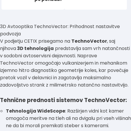
3D Avtooptika TechnoVector: Prihodnost nastavitve
podvozja
V podjetju CETIX prisegamo na
TechnoVector
, saj
njihova
3D tehnologija
predstavlja sam vrh natančnosti
v sodobni avtoservisni dejavnosti. Naprave
TechnoVector omogočajo vulkanizerjem in mehanikom
izjemno hitro diagnostiko geometrije koles, kar povečuje
pretok vozil v delavnici in zagotavlja maksimalno
zadovoljstvo strank z milimetrsko natančno nastavitvijo.
Tehnične prednosti sistemov TechnoVector:
Tehnologija WideScope
: Razširjen vidni kot kamer
omogoča meritve na tleh ali na dvigalu pri vseh višinah
ne da bi morali premikati steber s kamerami.