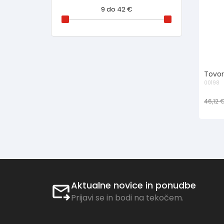
9
do
42
€
Tovor
00198
46,12 
Aktualne novice in ponudbe
Prijavi se in bodi na tekočem.