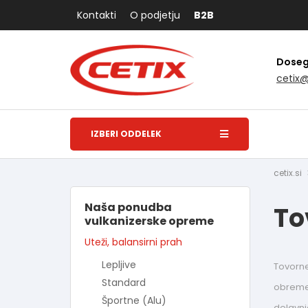
Kontakti
O podjetju
B2B
Dosegl
cetix
IZBERI ODDELEK
cetix.si
Naša ponudba
To
vulkanizerske opreme
Uteži, balansirni prah
Lepljive
Tovorne
Standard
obremen
Športne (Alu)
delavni