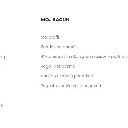
MOJ RAČUN
h
Moj profil
Zgodovina naročil
ingi
B2B dostop
(za obstoječe poslovne partnerj
k
Pogoji poslovanja
Varstvo osebnih podatkov
Pogosta vprašanja in odgovori
co