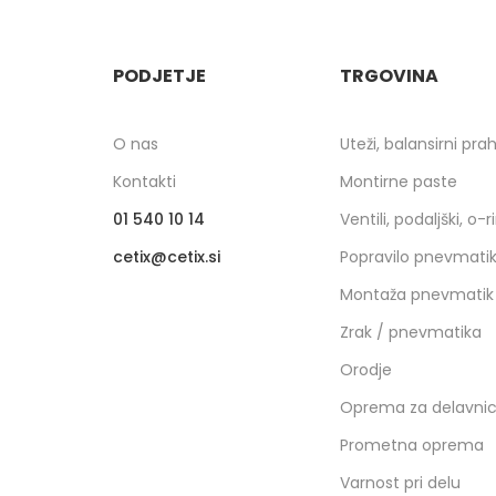
PODJETJE
TRGOVINA
O nas
Uteži, balansirni pra
Kontakti
Montirne paste
01 540 10 14
Ventili, podaljški, o-r
cetix
cetix.si
Popravilo pnevmati
Montaža pnevmatik
Zrak / pnevmatika
Orodje
Oprema za delavni
Prometna oprema
Varnost pri delu