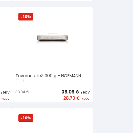
-10%
N
Tovorne uteži 300 g - HOFMANN
00197
35,05 €
38,94 €
28,73 €
-10%