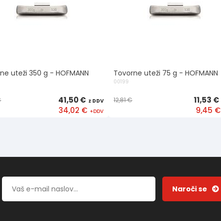
ne uteži 350 g - HOFMANN
Tovorne uteži 75 g - HOFMANN
00199
41,50 €
11,53 €
€
12,81 €
34,02 €
9,45 €