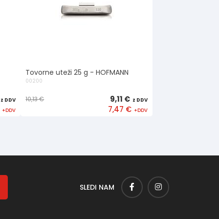
Tovorne uteži 25 g - HOFMANN
00200
9,11 €
10,13 €
7,47 €
SLEDI NAM