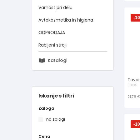
Varnost pri delu
-1
Avtokozmetika in higiena
ODPRODAJA
Rabljeni stroji
Katalogi
Tovor
00195
Iskanje s filtri
21,78 
Zaloga
na zalogi
-1
Cena