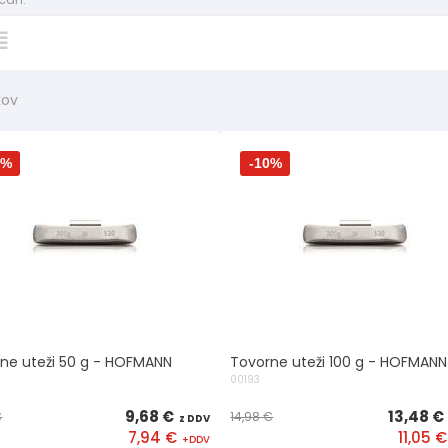
kov
0%
-10%
ne uteži 50 g - HOFMANN
Tovorne uteži 100 g - HOFMANN
00193
9,68 €
13,48 €
€
14,98 €
7,94 €
11,05 €