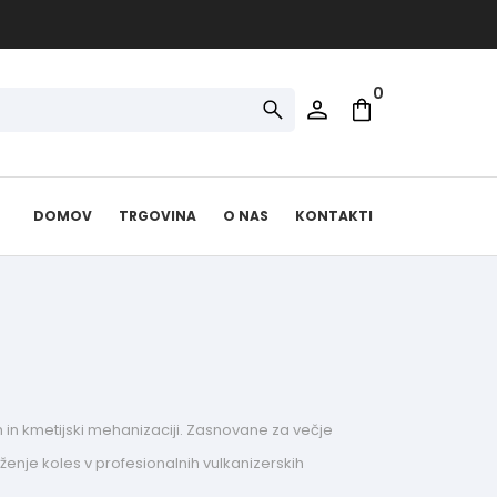
0
DOMOV
TRGOVINA
O NAS
KONTAKTI
h in kmetijski mehanizaciji. Zasnovane za večje
ženje koles v profesionalnih vulkanizerskih