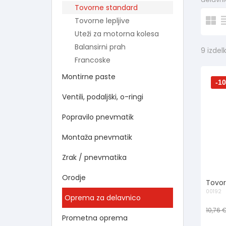
Tovorne standard
Tovorne lepljive
Uteži za motorna kolesa
Balansirni prah
9 izdel
Francoske
Montirne paste
-1
Ventili, podaljški, o-ringi
Popravilo pnevmatik
Montaža pnevmatik
Zrak / pnevmatika
Orodje
Tovor
00192
Oprema za delavnico
10,76 
Prometna oprema