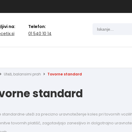
jivi na:
Telefon:
cetix.si
01 540 10 14
Uteži, balansirni prah
Tovorne standard
vorne standard
 standardne uteži za precizno uravnoteženje koles pri tovornih vozili
itve tovornih platišč, zagotavljajo zanesljivo in dolgotrajno uravnote
cah.