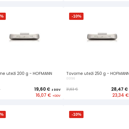
0%
-10%
ne uteži 200 g - HOFMANN
Tovorne uteži 250 g - HOFMAN
00196
19,60 €
28,47 €
€
31,63 €
16,07 €
23,34 €
0%
-10%