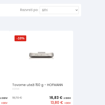
Razvrsti po:
-10%
Tovorne uteži 150 g - HOFMANN
00194
16,83 €
18,70 €
13,80 €