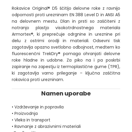
Rokavice Original® D5 ščitijo delovne roke z ravnijo
odpornosti proti urezninam EN 388 Level D in ANSI A5
na delovnem mestu. Dlan in prsti so zaščiteni z
notranjo plastjo visokotrdnostnega materiala
Armortex®, ki preprečuje odrgnine in ureznine pri
delu z ostrimi orodji in materiali. Odsevni tisk
zagotavlja opazno svetlobno odbojnost, medtem ko
fluorescenčni TrekDry® pomaga ohranjati delovne
roke hladne in udobne. Za piko na i pa poskrbi
zapiranje na zapestju iz termoplastične gume (TPR),
ki zagotavlja varno prileganje – ključna zaščitna
rokavica proti urezninam.
Namen uporabe
• Vzdrževanje in popravila
• Proizvodnja
• Vleka in transport
• Ravnanje z abrazivnimi materiali