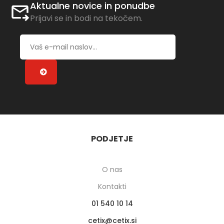
Aktualne novice in ponudbe
Prijavi se in bodi na tekočem.
PODJETJE
O nas
Kontakti
01 540 10 14
cetix
cetix.si