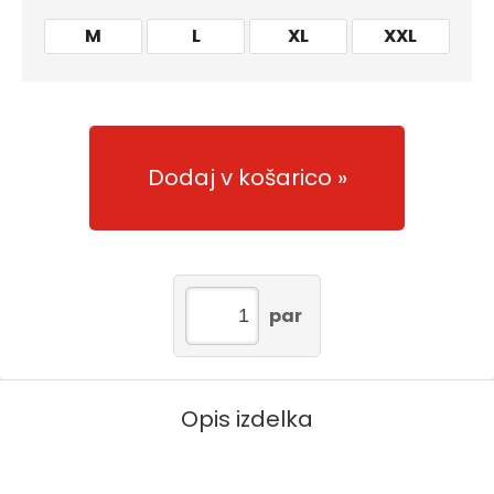
M
L
XL
XXL
Dodaj v košarico
par
Opis izdelka