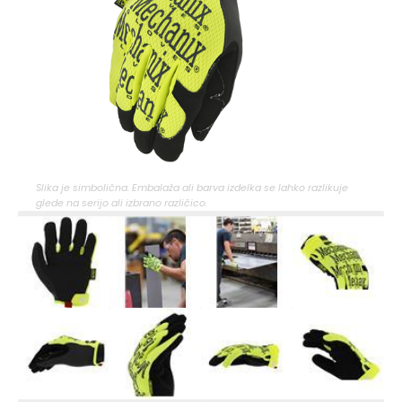
Slika je simbolična. Embalaža ali barva izdelka se lahko razlikuje
glede na serijo ali izbrano različico.