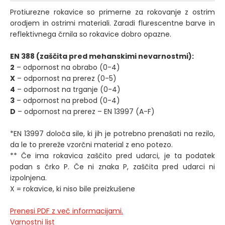
Protiurezne rokavice so primerne za rokovanje z ostrim
orodjem in ostrimi materiali. Zaradi flurescentne barve in
reflektivnega črnila so rokavice dobro opazne.
EN 388 (zaščita pred mehanskimi nevarnostmi):
2
– odpornost na obrabo (0-4)
X
– odpornost na prerez (0-5)
4
– odpornost na trganje (0-4)
3
– odpornost na prebod (0-4)
D
– odpornost na prerez – EN 13997 (A-F)
*EN 13997 določa sile, ki jih je potrebno prenašati na rezilo,
da le to prereže vzorčni material z eno potezo.
** Če ima rokavica zaščito pred udarci, je ta podatek
podan s črko P. Če ni znaka P, zaščita pred udarci ni
izpolnjena.
X = rokavice, ki niso bile preizkušene
Prenesi PDF z več informacijami.
Varnostni list