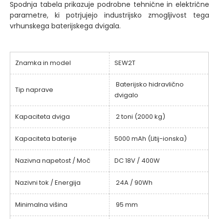
Spodnja tabela prikazuje podrobne tehnične in električne
parametre, ki potrjujejo industrijsko zmogljivost tega
vrhunskega baterijskega dvigala.
Znamka in model
SEW2T
Baterijsko hidravlično
Tip naprave
dvigalo
Kapaciteta dviga
2 toni (2000 kg)
Kapaciteta baterije
5000 mAh (Litij-ionska)
Nazivna napetost / Moč
DC 18V / 400W
Nazivni tok / Energija
24A / 90Wh
Minimalna višina
95 mm