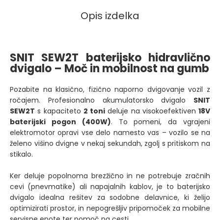
Opis izdelka
SNIT SEW2T baterijsko hidravlično
dvigalo – Moč in mobilnost na gumb
Pozabite na klasično, fizično naporno dvigovanje vozil z
ročajem. Profesionalno akumulatorsko dvigalo
SNIT
SEW2T
s kapaciteto
2 toni
deluje na visokoefektiven
18V
baterijski pogon (400W)
. To pomeni, da vgrajeni
elektromotor opravi vse delo namesto vas – vozilo se na
želeno višino dvigne v nekaj sekundah, zgolj s pritiskom na
stikalo.
Ker deluje popolnoma brezžično in ne potrebuje zračnih
cevi (pnevmatike) ali napajalnih kablov, je to baterijsko
dvigalo idealna rešitev za sodobne delavnice, ki želijo
optimizirati prostor, in nepogrešljiv pripomoček za mobilne
servisne enote ter pomoč na cesti.