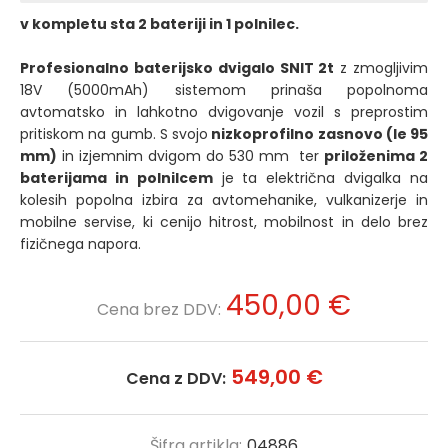
v kompletu sta 2 bateriji in 1 polnilec.
Profesionalno baterijsko dvigalo SNIT 2t
z zmogljivim
18V (5000mAh) sistemom prinaša popolnoma
avtomatsko in lahkotno dvigovanje vozil s preprostim
pritiskom na gumb. S svojo
nizkoprofilno zasnovo (le 95
mm)
in izjemnim dvigom do 530 mm ter
priloženima 2
baterijama in polnilcem
je ta električna dvigalka na
kolesih popolna izbira za avtomehanike, vulkanizerje in
mobilne servise, ki cenijo hitrost, mobilnost in delo brez
fizičnega napora.
450,00 €
Cena brez DDV:
549,00 €
Cena z DDV:
Šifra artikla:
04886