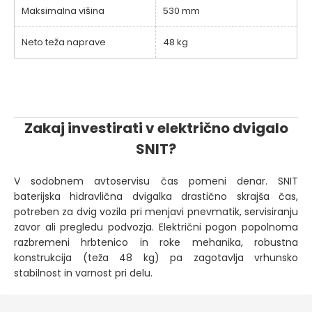
Maksimalna višina
530 mm
Neto teža naprave
48 kg
Zakaj investirati v električno dvigalo
SNIT?
V sodobnem avtoservisu čas pomeni denar. SNIT
baterijska hidravlična dvigalka drastično skrajša čas,
potreben za dvig vozila pri menjavi pnevmatik, servisiranju
zavor ali pregledu podvozja. Električni pogon popolnoma
razbremeni hrbtenico in roke mehanika, robustna
konstrukcija (teža 48 kg) pa zagotavlja vrhunsko
stabilnost in varnost pri delu.