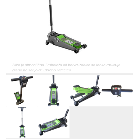
Slika je simbolična. Embalaža ali barva izdelka se lahko razlikuje
glede na serijo ali izbrano različico.