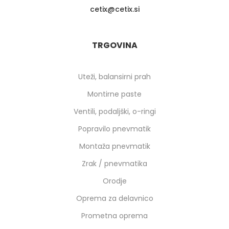
cetix
cetix.si
TRGOVINA
Uteži, balansirni prah
Montirne paste
Ventili, podaljški, o-ringi
Popravilo pnevmatik
Montaža pnevmatik
Zrak / pnevmatika
Orodje
Oprema za delavnico
Prometna oprema