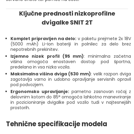
Ključne prednosti nizkoprofilne
dvigalke SNIT 2T
Komplet pripravljen na delo:
v paketu prejmete 2x 18V
(5000 mAh) Li-Ion bateriji in polnilec za delo brez
nepotrebnih prekinitev.
Izjemno nizek profil (95 mm)
: minimalna začetna
višina omogoča enostaven dostop pod športna,
predelana in vsa nizka vozila.
Maksimalna višina dviga (530 mm)
: velik razpon dviga
zagotavlja varno in udobno opravljanje servisnih opravil
pod podvozjem.
Ergonomsko upravljanje:
pametno zasnovan ročaj z
delovnim kotom do 85° omogoča lahkotno manevriranje
in pozicioniranje dvigalke pod vozilo tudi v najtesnejših
prostorih.
Tehnične specifikacije modela