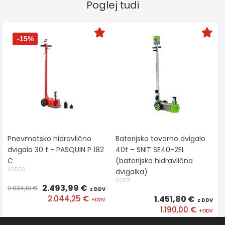
Poglej tudi
-15%
Pnevmatsko hidravlično
Baterijsko tovorno dvigalo
dvigalo 30 t - PASQUIN P 182
40t – SNIT SE40-2EL
C
(baterijska hidravlična
00558
dvigalka)
02871
2.493,99 €
2.934,10 €
2.044,25 €
1.451,80 €
1.190,00 €