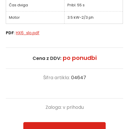
Čas dviga
Pribl. 55 s
Motor
3.5 kW-2/3 ph
PDF
:
HX6_slo.pdf
po ponudbi
Cena z DDV:
Šifra artikla:
04647
Zaloga:
v prihodu