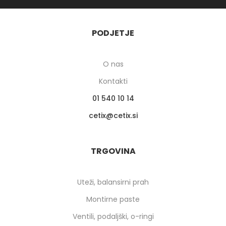
PODJETJE
O nas
Kontakti
01 540 10 14
cetix
cetix.si
TRGOVINA
Uteži, balansirni prah
Montirne paste
Ventili, podaljški, o-ringi