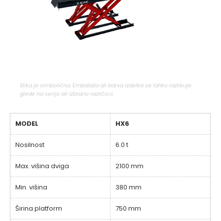
Slika je simbolična. Embalaža ali barva izdelka se lahko razlikuje
glede na serijo ali izbrano različico.
MODEL
HX6
Nosilnost
6.0 t
Max. višina dviga
2100 mm
Min. višina
380 mm
Širina platform
750 mm