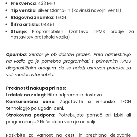
Frekvenca
: 433 MHz
Tip ventila
: Silver Clamp-In (kovinski navojni ventil)
Blagovna znamka
: TECH
Šifra artikla:
04481
Stanje
: Programabilen (zahteva TPMS orodje za
nastavitev protokola vozila)
Opomba
: Senzor je ob dostavi prazen. Pred namestitvijo
na vozilo ga je potrebno programirati s primernim TPMS
diagnostičnim orodjem, da se naloži ustrezen protokol za
vaš model avtomobila.
Prednosti nakupa pri nas:
Izdelek na zalogi:
Hitra odprema in dostava.
Konkurenčna cena
: Zagotovite si vrhunsko TECH
tehnologijo po ugodni ceni.
Strokovna podpora:
Potrebujete pomoč pri izbiri ali
programiranju? Naša ekipa vam je na voljo.
Poskrbite za varnost na cesti in brezhibno delovanje