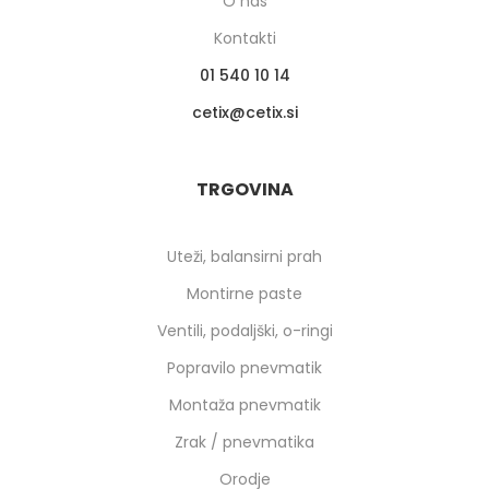
O nas
Kontakti
01 540 10 14
cetix
cetix.si
TRGOVINA
Uteži, balansirni prah
Montirne paste
Ventili, podaljški, o-ringi
Popravilo pnevmatik
Montaža pnevmatik
Zrak / pnevmatika
Orodje