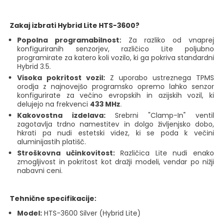
Zakaj izbrati Hybrid Lite HTS-3600?
Popolna programabilnost:
Za razliko od vnaprej
konfiguriranih senzorjev, različico Lite poljubno
programirate za katero koli vozilo, ki ga pokriva standardni
Hybrid 3.5.
Visoka pokritost vozil:
Z uporabo ustreznega TPMS
orodja z najnovejšo programsko opremo lahko senzor
konfigurirate za večino evropskih in azijskih vozil, ki
delujejo na frekvenci
433 MHz
.
Kakovostna izdelava:
Srebrni "Clamp-In" ventil
zagotavlja trdno namestitev in dolgo življenjsko dobo,
hkrati pa nudi estetski videz, ki se poda k večini
aluminijastih platišč.
Stroškovna učinkovitost:
Različica Lite nudi enako
zmogljivost in pokritost kot dražji modeli, vendar po nižji
nabavni ceni.
Tehnične specifikacije:
Model:
HTS-3600 Silver (Hybrid Lite)