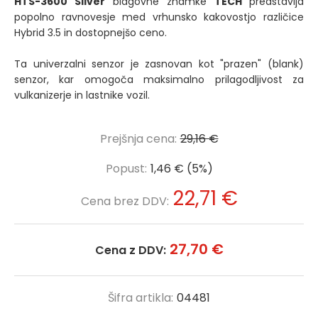
HTS-3600 Silver
blagovne znamke
TECH
predstavlja
popolno ravnovesje med vrhunsko kakovostjo različice
Hybrid 3.5 in dostopnejšo ceno.
Ta univerzalni senzor je zasnovan kot "prazen" (blank)
senzor, kar omogoča maksimalno prilagodljivost za
vulkanizerje in lastnike vozil.
Prejšnja cena:
29,16 €
Popust:
1,46 € (5%)
22,71 €
Cena brez DDV:
27,70 €
Cena z DDV:
Šifra artikla:
04481