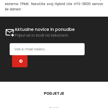
sistema TPMS. Naročite svoj Hybrid Lite HTS-3600 senzor
še danes!
Aktualne novice in ponudbe
Prijavi se in bodi na tekočem.
PODJETJE