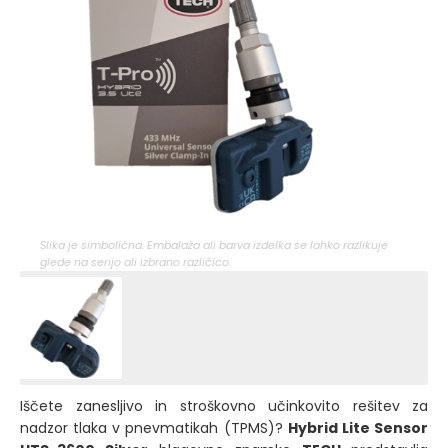
Slika je simbolična. Embalaža ali barva izdelka se lahko razlikuje
glede na serijo ali izbrano različico.
Iščete zanesljivo in stroškovno učinkovito rešitev za
nadzor tlaka v pnevmatikah (TPMS)?
Hybrid Lite Sensor