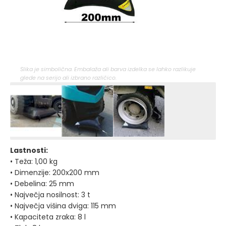
Slika je simbolična. Embalaža ali barva izdelka se lahko razlikuje
glede na serijo ali izbrano različico.
Lastnosti:
• Teža: 1,00 kg
• Dimenzije: 200x200 mm
• Debelina: 25 mm
• Največja nosilnost: 3 t
• Največja višina dviga: 115 mm
• Kapaciteta zraka: 8 l