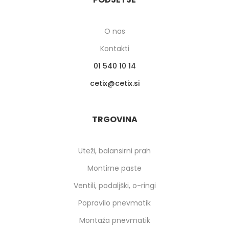
O nas
Kontakti
01 540 10 14
cetix
cetix.si
TRGOVINA
Uteži, balansirni prah
Montirne paste
Ventili, podaljški, o-ringi
Popravilo pnevmatik
Montaža pnevmatik