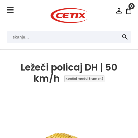
0
Ležeči policaj DH | 50
km/h
Končni modul (rumen)