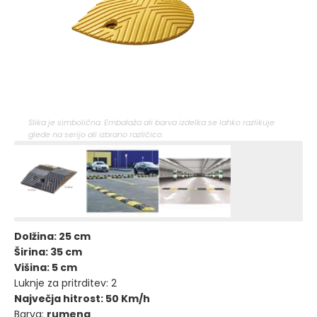
Slika je simbolična. Embalaža ali barva izdelka se lahko razlikuje
glede na serijo ali izbrano različico.
Dolžina: 25 cm
Širina: 35 cm
Višina: 5 cm
Luknje za pritrditev: 2
Največja hitrost: 50 Km/h
Barva:
rumena