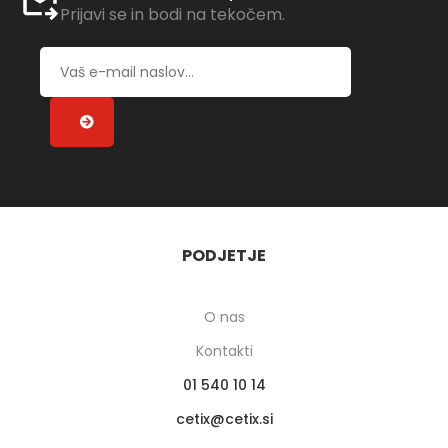
Prijavi se in bodi na tekočem.
PODJETJE
O nas
Kontakti
01 540 10 14
cetix
cetix.si