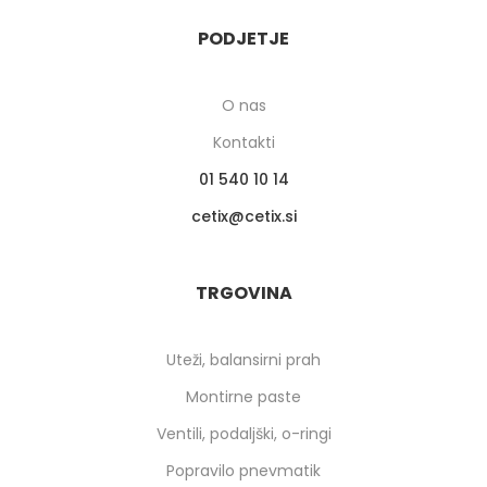
PODJETJE
O nas
Kontakti
01 540 10 14
cetix
cetix.si
TRGOVINA
Uteži, balansirni prah
Montirne paste
Ventili, podaljški, o-ringi
Popravilo pnevmatik