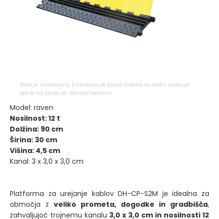
Slika je simbolična. Embalaža ali barva izdelka se lahko razlikuje
glede na serijo ali izbrano različico.
Model: raven
Nosilnost: 12 t
Dolžina: 90 cm
Širina: 30 cm
Višina: 4,5 cm
Kanal: 3 x 3,0 x 3,0 cm
Platforma za urejanje kablov DH-CP-S2M je idealna za
območja z
veliko prometa, dogodke in gradbišča
,
zahvaljujoč trojnemu kanalu
3,0 x 3,0 cm in nosilnosti 12