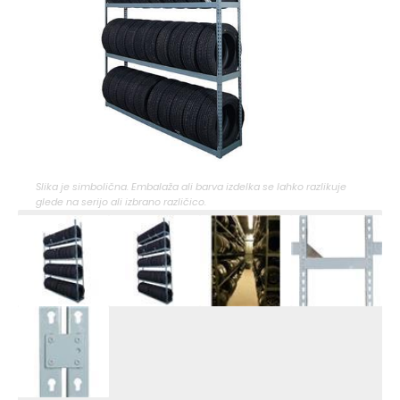
Slika je simbolična. Embalaža ali barva izdelka se lahko razlikuje
glede na serijo ali izbrano različico.