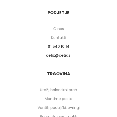
PODJETJE
O nas
Kontakti
01 540 10 14
cetix
cetix.si
TRGOVINA
Uteži, balansirni prah
Montirne paste
Ventili, podaljški, o-ringi
Popravilo pnevmatik