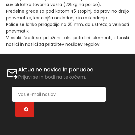
suv ali lahka tovorna vozila (225kg na polico).
Predelne grede so pod kotom 45 stopinj, da pravilno držijo
pnevmatike, kar olajša nakladanje in razkladanje.
Police se lahko prilagodijo na 25 mm, da ustrezajo velikosti
pnevmatik.
V vsaki škatli so priloženi talni pritrdilni elementi, stenski
nosilci in nosilci za pritrditev nosilcev regalov.
Aktualne novice in ponudbe
Prijavi se in bodi na tekočem.