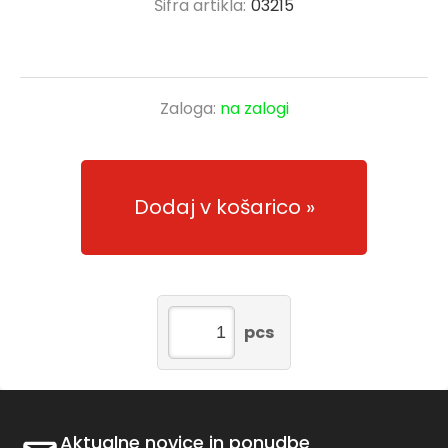
Šifra artikla:
03215
Zaloga:
na zalogi
Dodaj v košarico
pcs
Aktualne novice in ponudbe