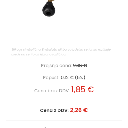
Slika je simbolična. Embalaža ali barva izdelka se lahko razlikuje
glede na serijo ali izbrano različico.
Prejšnja cena:
2,38 €
Popust:
0,12 € (5%)
1,85 €
Cena brez DDV:
2,26 €
Cena z DDV: