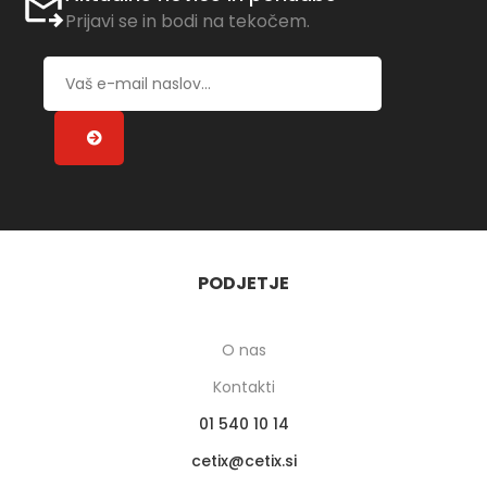
Prijavi se in bodi na tekočem.
PODJETJE
O nas
Kontakti
01 540 10 14
cetix
cetix.si