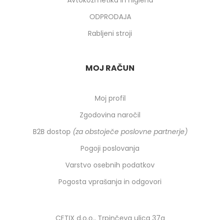
Avtokozmetika in higiena
ODPRODAJA
Rabljeni stroji
MOJ RAČUN
Moj profil
Zgodovina naročil
B2B dostop
(za obstoječe poslovne partnerje)
Pogoji poslovanja
Varstvo osebnih podatkov
Pogosta vprašanja in odgovori
CETIX d.o.o., Trpinčeva ulica 37a