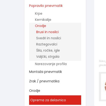
Popravilo pnevmatik
Krpe
Kemikalije
Orodje
Brusi in nosilci
Svedri in nosilci
Raztegovalci
Šila, ročke, igle
Valjčki, strgala
Slika
Narezovanje profila
glede
Montaža pnevmatik
Zrak / pnevmatika
Orodje
Oprema za delavnico