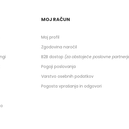
MOJ RAČUN
h
Moj profil
Zgodovina naročil
ingi
B2B dostop
(za obstoječe poslovne partnerj
k
Pogoji poslovanja
Varstvo osebnih podatkov
Pogosta vprašanja in odgovori
co