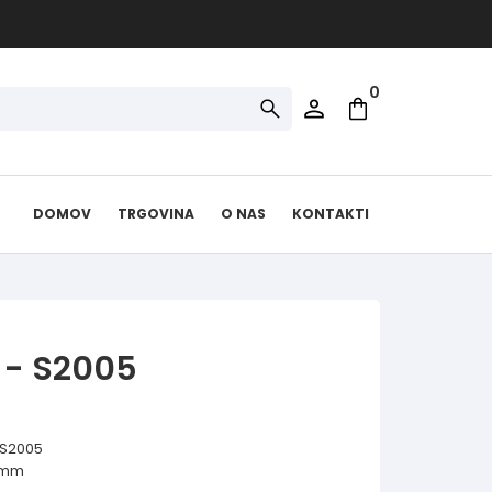
0
DOMOV
TRGOVINA
O NAS
KONTAKTI
 - S2005
: S2005
0mm