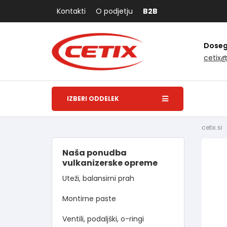
Kontakti
O podjetju
B2B
Dosegl
cetix
IZBERI ODDELEK
cetix.si
Naša ponudba
vulkanizerske opreme
Uteži, balansirni prah
Montirne paste
Ventili, podaljški, o-ringi