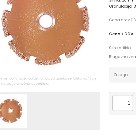
Širina: 20mm
Granulacija: 
Cena brez DD
Cena z DDV:
Šifra artikla:
Blagovna zn
Zaloga:
 je simbolična. Embalaža ali barva izdelka se lahko razlikuje
 na serijo ali izbrano različico.