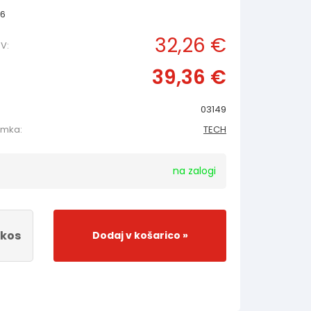
36
32,26 €
V:
39,36 €
03149
amka:
TECH
na zalogi
kos
Dodaj v košarico