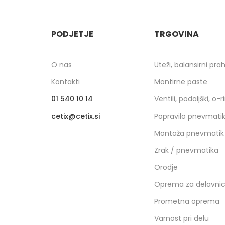
PODJETJE
TRGOVINA
O nas
Uteži, balansirni pra
Kontakti
Montirne paste
01 540 10 14
Ventili, podaljški, o-r
cetix
cetix.si
Popravilo pnevmati
Montaža pnevmatik
Zrak / pnevmatika
Orodje
Oprema za delavni
Prometna oprema
Varnost pri delu