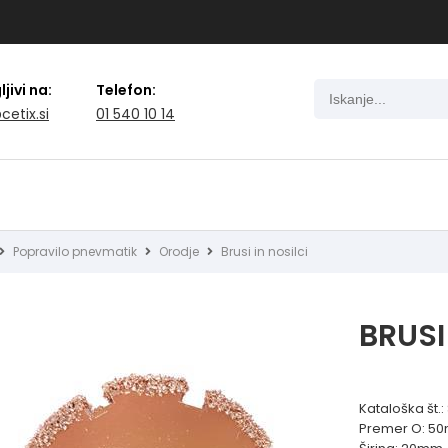
jivi na:
Telefon:
cetix.si
01 540 10 14
Popravilo pnevmatik
Orodje
Brusi in nosilci
BRUSI
Kataloška št.
Premer O: 5