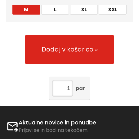
M
L
XL
XXL
Dodaj v košarico
par
Aktualne novice in ponudbe
Prijavi se in bodi na tekočem.