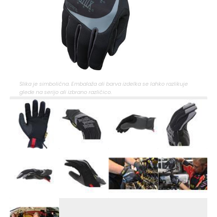
Slika je simbolična. Embalaža ali barva izdelka se lahko razlikuje
glede na serijo ali izbrano različico.