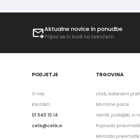
Aktualne novice in ponudbe
Prijavi se in bodi na tekočem.
PODJETJE
TRGOVINA
O nas
Uteži, balansirni pra
Kontakti
Montirne paste
01 540 10 14
Ventili, podaljški, o-r
cetix
cetix.si
Popravilo pnevmati
Montaža pnevmatik