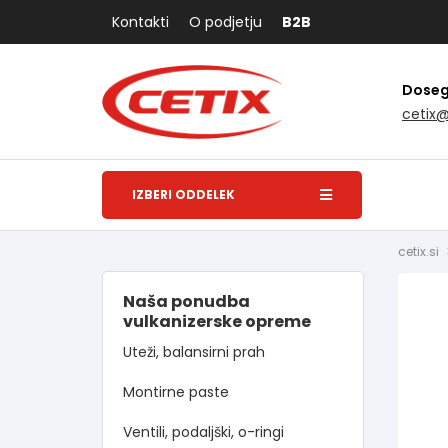
Kontakti
O podjetju
B2B
Dosegl
cetix
IZBERI ODDELEK
cetix.si
Naša ponudba
vulkanizerske opreme
Uteži, balansirni prah
Montirne paste
Ventili, podaljški, o-ringi