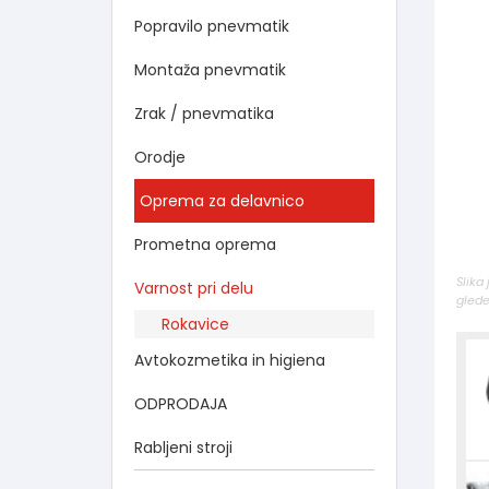
Popravilo pnevmatik
Montaža pnevmatik
Zrak / pnevmatika
Orodje
Oprema za delavnico
Prometna oprema
Slika
Varnost pri delu
glede
Rokavice
Avtokozmetika in higiena
ODPRODAJA
Rabljeni stroji