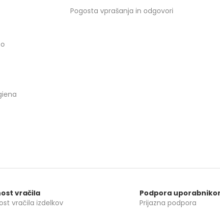
Pogosta vprašanja in odgovori
co
giena
ost vračila
Podpora uporabnik
st vračila izdelkov
Prijazna podpora