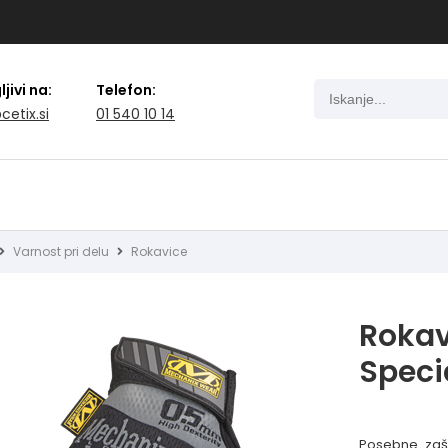
jivi na:
Telefon:
cetix.si
01 540 10 14
Varnost pri delu
Rokavice
Rokav
Speci
Posebne zaš