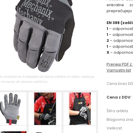
enkratne z
preprečujejo
EN 388 (zaš
1
– odpornost
1
– odpornost
2
– odpornost
1
– odpornost
X
– odpornost
Prenesi PDF z
Varnostni list
 je simbolična. Embalaža ali barva izdelka se lahko razlikuje
 na serijo ali izbrano različico.
Cena brez DD
Cena z DDV:
Šifra artikla:
Blagovna zn
Velikost: