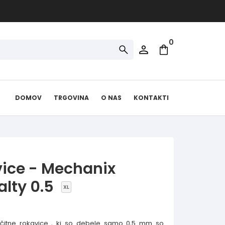
0
DOMOV
TRGOVINA
O NAS
KONTAKTI
ice - Mechanix
alty 0.5
XL
čitne rokavice , ki so debele samo 0,5 mm so