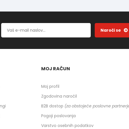
MOJ RAČUN
h
Moj profil
Zgodovina naročil
ingi
B2B dostop
(za obstoječe poslovne partnerj
k
Pogoji poslovanja
Varstvo osebnih podatkov