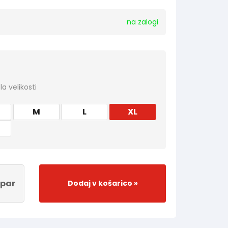
na zalogi
a velikosti
M
L
XL
par
Dodaj v košarico