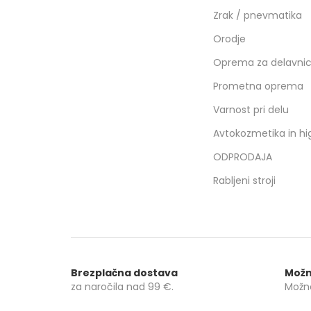
Zrak / pnevmatika
Orodje
Oprema za delavni
Prometna oprema
Varnost pri delu
Avtokozmetika in hi
ODPRODAJA
Rabljeni stroji
Brezplačna dostava
Možn
za naročila nad
99 €
.
Možno