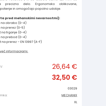
a precizno delo. Ergonomsko oblikovane,
 potenje in omogočajo popolno udobje.
čita pred mehanskimi nevarnostmi):
 na obrabo (0-4)
 na prerez (0-5)
 na trganje (0-4)
 na prebod (0-4)
 na prerez – EN 13997 (A-F)
 več informacijami.
26,64 €
V:
32,50 €
03029
amka:
MECHANIX
XL