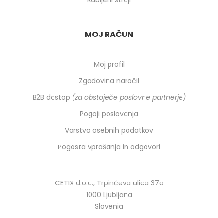
Rabljeni stroji
MOJ RAČUN
Moj profil
Zgodovina naročil
B2B dostop
(za obstoječe poslovne partnerje)
Pogoji poslovanja
Varstvo osebnih podatkov
Pogosta vprašanja in odgovori
CETIX d.o.o., Trpinčeva ulica 37a
1000 Ljubljana
Slovenia