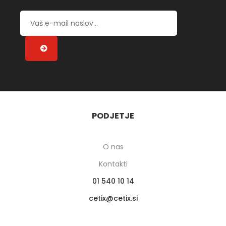
PODJETJE
O nas
Kontakti
01 540 10 14
cetix
cetix.si