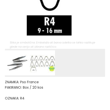
Slika je simbolična. Embalaža ali barva izdelka se lahko razlikuje
glede na serijo ali izbrano različico.
ZNAMKA: Pso France
PAKIRANO: Box / 20 kos
OZNAKA: R4