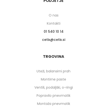
PODJETJE
O nas
Kontakti
01 540 10 14
cetix
cetix.si
TRGOVINA
Uteži, balansirni prah
Montirne paste
Ventili, podaljški, o-ringi
Popravilo pnevmatik
Montaža pnevmatik