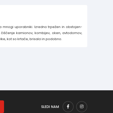
ga mnogi uporabniki. Izredno trpežen in obstojen-
so čiščenje kamionov, kombijev, oken, avtodomov,
elke, kot so krtače, brisalci in podobno.
SLEDI NAM