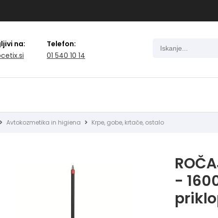
jivi na:
Telefon:
cetix.si
01 540 10 14
Avtokozmetika in higiena
Krpe, gobe, krtače, ostalo
ROČAJ
- 16
prikl