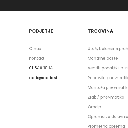
PODJETJE
TRGOVINA
O nas
Uteži, balansirni pra
Kontakti
Montirne paste
01 540 10 14
Ventili, podaljški, o-r
cetix
cetix.si
Popravilo pnevmati
Montaža pnevmatik
Zrak / pnevmatika
Orodje
Oprema za delavni
Prometna oprema