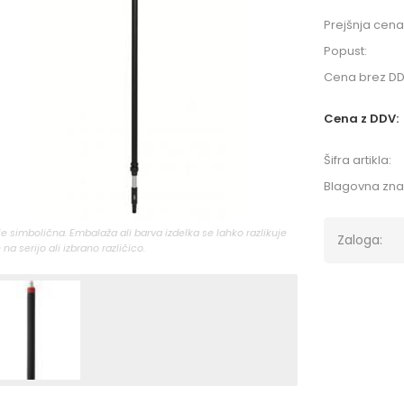
Prejšnja cena
Popust:
Cena brez DD
Cena z DDV:
Šifra artikla:
Blagovna zn
 je simbolična. Embalaža ali barva izdelka se lahko razlikuje
Zaloga:
 na serijo ali izbrano različico.