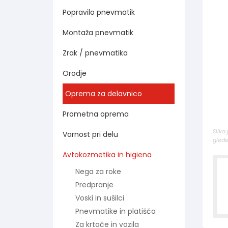
Popravilo pnevmatik
Montaža pnevmatik
Zrak / pnevmatika
Orodje
Oprema za delavnico
Prometna oprema
Slika
Varnost pri delu
glede
Avtokozmetika in higiena
Nega za roke
Predpranje
Voski in sušilci
Pnevmatike in platišča
Za krtače in vozila