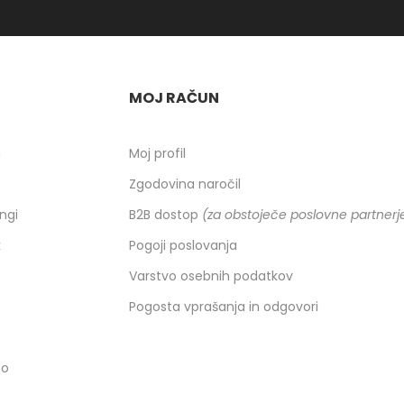
MOJ RAČUN
h
Moj profil
Zgodovina naročil
ingi
B2B dostop
(za obstoječe poslovne partnerj
k
Pogoji poslovanja
Varstvo osebnih podatkov
Pogosta vprašanja in odgovori
co