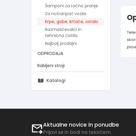
Šamponi za ročno pranje
Za notranjost vozila
Op
Krpe, gobe, krtače, ostalo
Razmaščevalci in
Tele
tehnična čistila
skor
Najbolj prodajni
plov
ODPRODAJA
Rabljeni stroji
Katalogi
Aktualne novice in ponudbe
Prijavi se in bodi na tekočem.