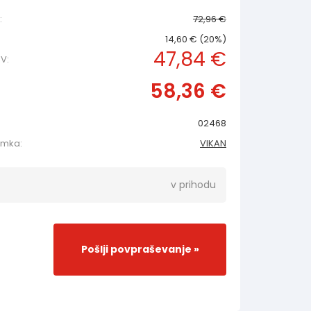
:
72,96 €
14,60 € (20%)
47,84 €
V:
58,36 €
02468
amka:
VIKAN
v prihodu
Pošlji povpraševanje