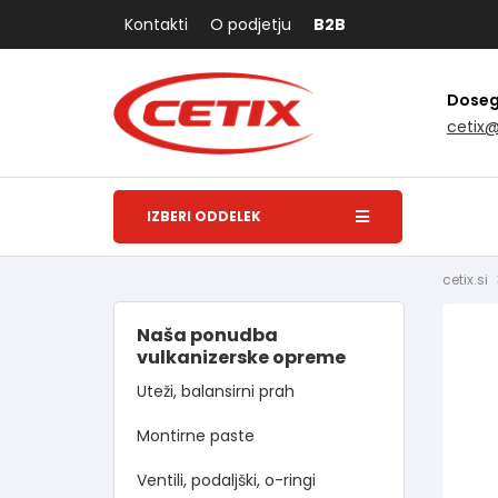
Kontakti
O podjetju
B2B
Dosegl
cetix
IZBERI ODDELEK
cetix.si
Naša ponudba
vulkanizerske opreme
Uteži, balansirni prah
Montirne paste
Ventili, podaljški, o-ringi