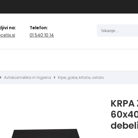
jivi na:
Telefon:
cetix.si
01 540 10 14
Avtokozmetika in higiena
Krpe, gobe, krtače, ostalo
KRPA 
60x4
debel