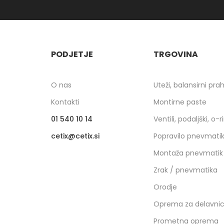
PODJETJE
TRGOVINA
O nas
Uteži, balansirni pra
Kontakti
Montirne paste
01 540 10 14
Ventili, podaljški, o-r
cetix
cetix.si
Popravilo pnevmati
Montaža pnevmatik
Zrak / pnevmatika
Orodje
Oprema za delavni
Prometna oprema