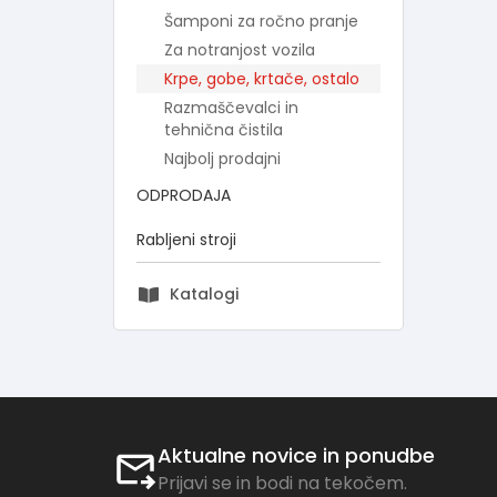
Šamponi za ročno pranje
Za notranjost vozila
Krpe, gobe, krtače, ostalo
Razmaščevalci in
tehnična čistila
Najbolj prodajni
ODPRODAJA
Rabljeni stroji
Katalogi
Aktualne novice in ponudbe
Prijavi se in bodi na tekočem.