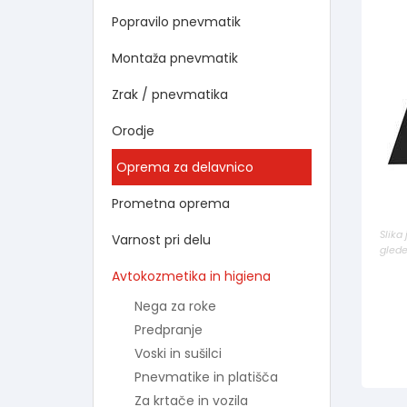
Popravilo pnevmatik
Montaža pnevmatik
Zrak / pnevmatika
Orodje
Oprema za delavnico
Prometna oprema
Slika
Varnost pri delu
glede
Avtokozmetika in higiena
Nega za roke
Predpranje
Voski in sušilci
Pnevmatike in platišča
Za krtače in vozila