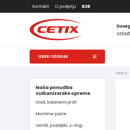
Kontakti
O podjetju
B2B
Dosegl
cetix
IZBERI ODDELEK
cetix.si
Naša ponudba
vulkanizerske opreme
Uteži, balansirni prah
Montirne paste
Ventili, podaljški, o-ringi