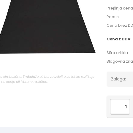
Prejšnja cena
Popust:
Cena brez DD
Cena z DDV:
Šifra artikla:
Blagovna zn
 je simbolična. Embalaža ali barva izdelka se lahko razlikuje
Zaloga:
 na serijo ali izbrano različico.