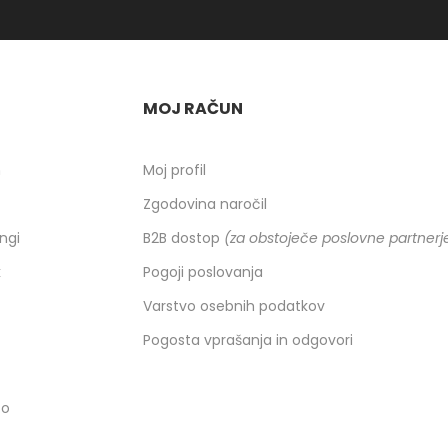
MOJ RAČUN
h
Moj profil
Zgodovina naročil
ingi
B2B dostop
(za obstoječe poslovne partnerj
k
Pogoji poslovanja
Varstvo osebnih podatkov
Pogosta vprašanja in odgovori
co