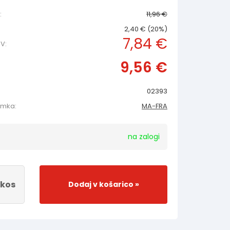
:
11,96 €
2,40 € (20%)
7,84 €
V:
9,56 €
02393
amka:
MA-FRA
na zalogi
kos
Dodaj v košarico