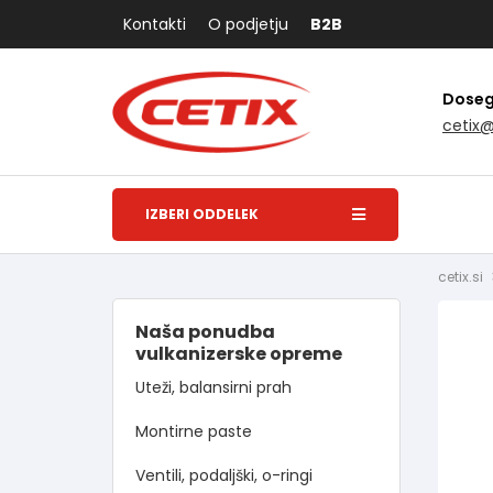
Kontakti
O podjetju
B2B
Dosegl
cetix
IZBERI ODDELEK
cetix.si
Naša ponudba
vulkanizerske opreme
Uteži, balansirni prah
Montirne paste
Ventili, podaljški, o-ringi