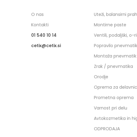
O nas
Uteži, balansirni pra
Kontakti
Montirne paste
01 540 10 14
Ventili, podaljški, o-r
cetix
cetix.si
Popravilo pnevmati
Montaža pnevmatik
Zrak / pnevmatika
Orodje
Oprema za delavni
Prometna oprema
Varnost pri delu
Avtokozmetika in hi
ODPRODAJA