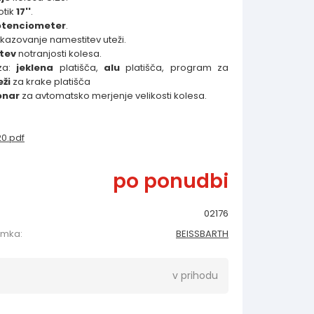
otik
17''
.
otenciometer
.
ikazovanje namestitev uteži.
itev
notranjosti kolesa.
za:
jeklena
platišča,
alu
platišča, program za
eži
za krake platišča
onar
za avtomatsko merjenje velikosti kolesa.
0.pdf
po ponudbi
02176
amka:
BEISSBARTH
v prihodu