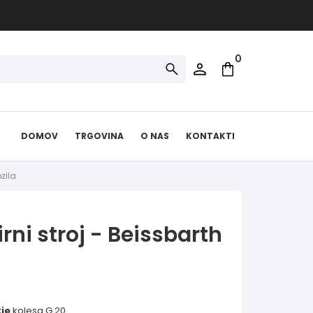
0
DOMOV
TRGOVINA
O NAS
KONTAKTI
zila
rni stroj - Beissbarth
je
kolesa G.20.