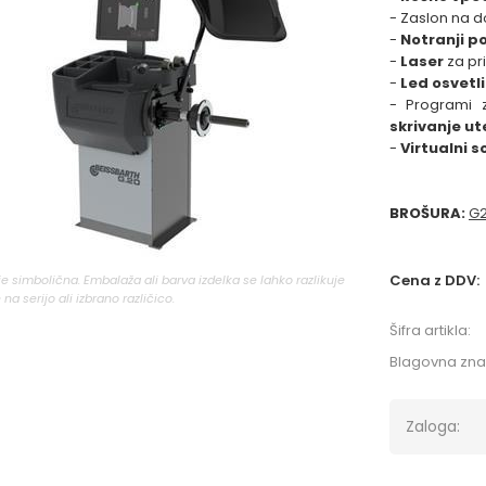
- Zaslon na d
-
Notranji p
-
Laser
za pr
-
Led osvetl
- Programi 
skrivanje ut
-
Virtualni s
BROŠURA:
G2
Cena z DDV:
 je simbolična. Embalaža ali barva izdelka se lahko razlikuje
 na serijo ali izbrano različico.
Šifra artikla:
Blagovna zn
Zaloga: