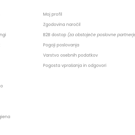
h
Moj profil
Zgodovina naročil
ingi
B2B dostop
(za obstoječe poslovne partnerj
k
Pogoji poslovanja
Varstvo osebnih podatkov
Pogosta vprašanja in odgovori
co
giena