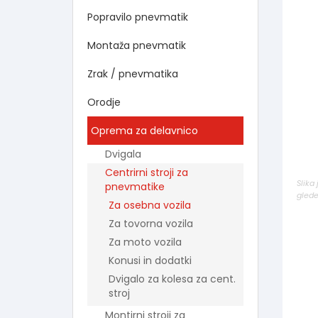
Popravilo pnevmatik
Montaža pnevmatik
Zrak / pnevmatika
Orodje
Oprema za delavnico
Dvigala
Centrirni stroji za
Slika
pnevmatike
glede
Za osebna vozila
Za tovorna vozila
Za moto vozila
Konusi in dodatki
Dvigalo za kolesa za cent.
stroj
Montirni stroji za