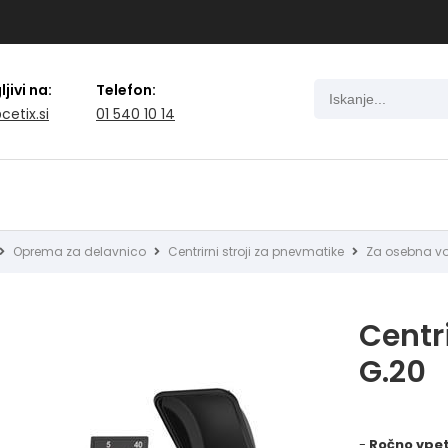
jivi na:
Telefon:
cetix.si
01 540 10 14
Oprema za delavnico
Centrirni stroji za pnevmatike
Za osebna vo
Centri
G.20
-
Ročno vpet