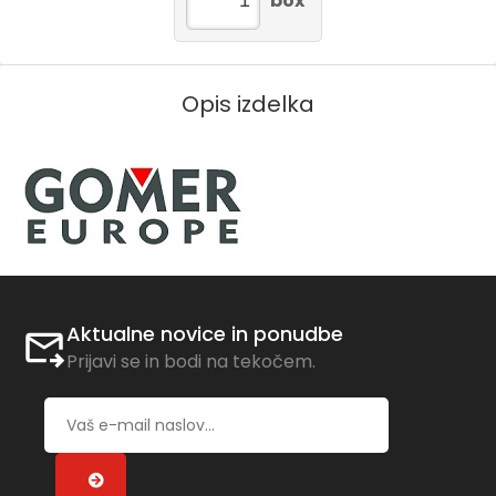
box
Opis izdelka
Aktualne novice in ponudbe
Prijavi se in bodi na tekočem.