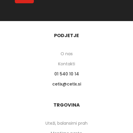
PODJETJE
O nas
Kontakti
01 540 10 14
cetix
cetix.si
TRGOVINA
Uteži, balansirni prah