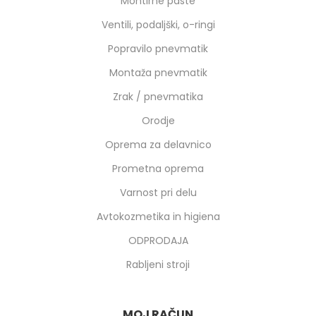
Montirne paste
Ventili, podaljški, o-ringi
Popravilo pnevmatik
Montaža pnevmatik
Zrak / pnevmatika
Orodje
Oprema za delavnico
Prometna oprema
Varnost pri delu
Avtokozmetika in higiena
ODPRODAJA
Rabljeni stroji
MOJ RAČUN