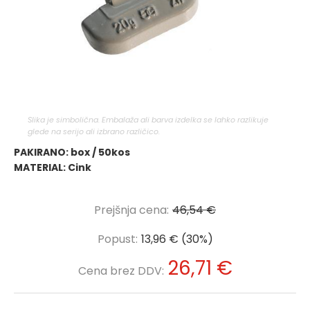
Slika je simbolična. Embalaža ali barva izdelka se lahko razlikuje
glede na serijo ali izbrano različico.
PAKIRANO: box / 50kos
MATERIAL: Cink
Prejšnja cena:
46,54 €
Popust:
13,96 € (30%)
26,71 €
Cena brez DDV: