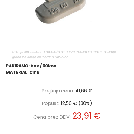
Slika je simbolična. Embalaža ali barva izdelka se lahko razlikuje
glede na serijo ali izbrano različico.
PAKIRANO: box / 50kos
MATERIAL: Cink
Prejšnja cena:
41,66 €
Popust:
12,50 € (30%)
23,91 €
Cena brez DDV: