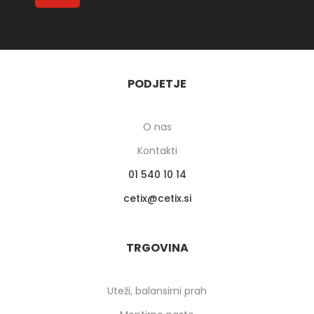
PODJETJE
O nas
Kontakti
01 540 10 14
cetix
cetix.si
TRGOVINA
Uteži, balansirni prah