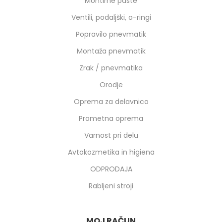
Montirne paste
Ventili, podaljški, o-ringi
Popravilo pnevmatik
Montaža pnevmatik
Zrak / pnevmatika
Orodje
Oprema za delavnico
Prometna oprema
Varnost pri delu
Avtokozmetika in higiena
ODPRODAJA
Rabljeni stroji
MOJ RAČUN