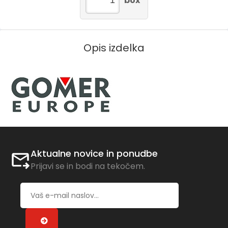
box
Opis izdelka
Aktualne novice in ponudbe
Prijavi se in bodi na tekočem.