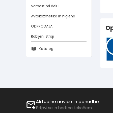
Varnost pri delu
Avtokozmetika in higiena
ODPRODAJA
Op
Rabljeni stroji
Katalogi
Aktualne novice in ponudbe
Prijavi se in bodi na tekočem.