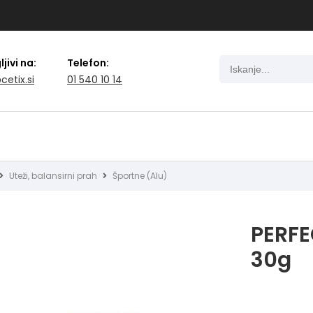
jivi na:
Telefon:
cetix.si
01 540 10 14
Uteži, balansirni prah
Športne (Alu)
PERFE
30g