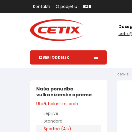
Kontakti
O podjetju
B2B
Dosegl
cetix
IZBERI ODDELEK
cetix.si
Naša ponudba
vulkanizerske opreme
Uteži, balansirni prah
Lepljive
Standard
Športne (Alu)