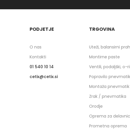
PODJETJE
TRGOVINA
O nas
Uteži, balansirni pra
Kontakti
Montirne paste
01 540 10 14
Ventili, podaljški, o-r
cetix
cetix.si
Popravilo pnevmati
Montaža pnevmatik
Zrak / pnevmatika
Orodje
Oprema za delavni
Prometna oprema