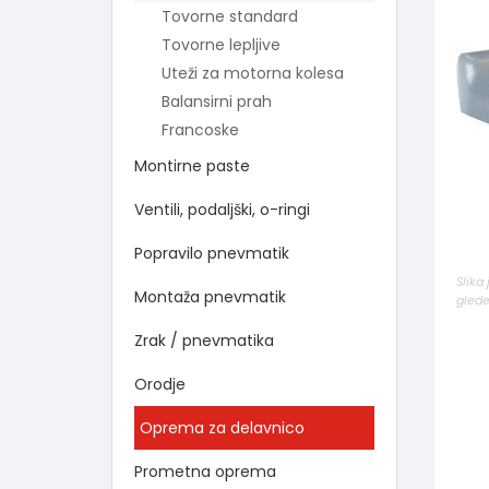
Tovorne standard
Tovorne lepljive
Uteži za motorna kolesa
Balansirni prah
Francoske
Montirne paste
Ventili, podaljški, o-ringi
Popravilo pnevmatik
Slika
Montaža pnevmatik
glede
Zrak / pnevmatika
Orodje
Oprema za delavnico
Prometna oprema