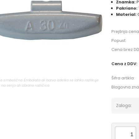
Znamka:
P
Pakriano:
Material:
C
Prejšnja cena
Popust:
Cena brez DD
Cena z DDV:
Šifra artikla:
 je simbolična. Embalaža ali barva izdelka se lahko razlikuje
 na serijo ali izbrano različico.
Blagovna zn
Zaloga: