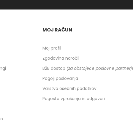
MOJ RAČUN
h
Moj profil
Zgodovina naročil
ingi
B2B dostop
(za obstoječe poslovne partnerj
k
Pogoji poslovanja
Varstvo osebnih podatkov
Pogosta vprašanja in odgovori
co