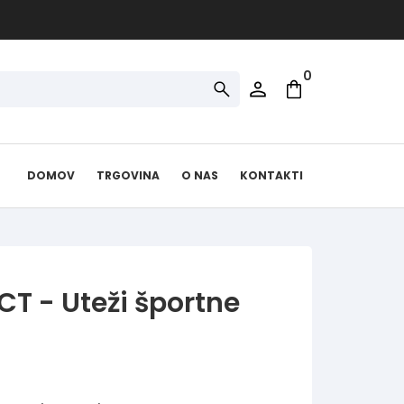
0
DOMOV
TRGOVINA
O NAS
KONTAKTI
CT - Uteži športne