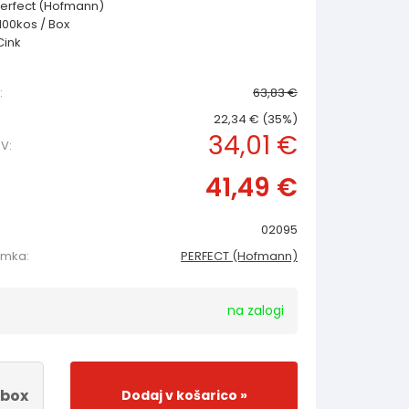
erfect (Hofmann)
100kos / Box
ink
:
63,83 €
22,34 € (35%)
34,01 €
V:
41,49 €
02095
amka:
PERFECT (Hofmann)
na zalogi
box
Dodaj v košarico