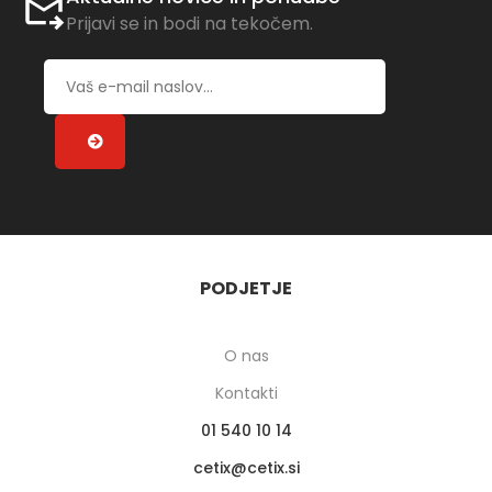
Prijavi se in bodi na tekočem.
PODJETJE
O nas
Kontakti
01 540 10 14
cetix
cetix.si