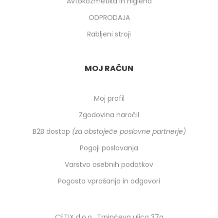
Avtokozmetika in higiena
ODPRODAJA
Rabljeni stroji
MOJ RAČUN
Moj profil
Zgodovina naročil
B2B dostop
(za obstoječe poslovne partnerje)
Pogoji poslovanja
Varstvo osebnih podatkov
Pogosta vprašanja in odgovori
CETIX d.o.o., Trpinčeva ulica 37a