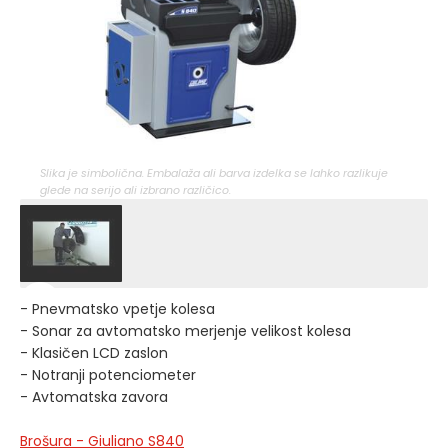
Slika je simbolična. Embalaža ali barva izdelka se lahko razlikuje
glede na serijo ali izbrano različico.
- Pnevmatsko vpetje kolesa
- Sonar za avtomatsko merjenje velikost kolesa
- Klasičen LCD zaslon
- Notranji potenciometer
- Avtomatska zavora
Brošura - Giuliano S840