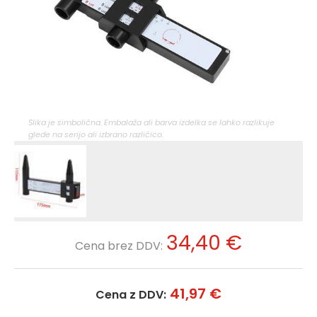
Slika je simbolična. Embalaža ali barva izdelka se lahko razlikuje
glede na serijo ali izbrano različico.
34,40 €
Cena brez DDV:
41,97 €
Cena z DDV: