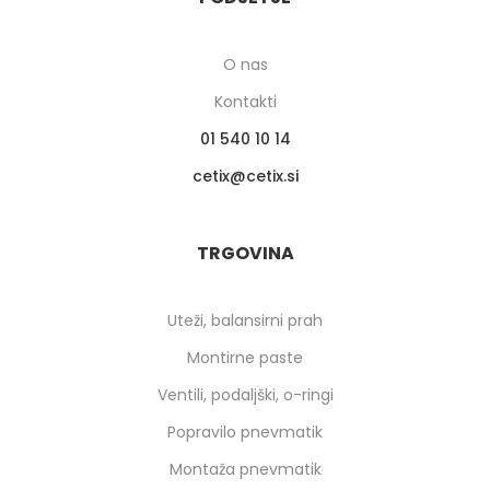
O nas
Kontakti
01 540 10 14
cetix
cetix.si
TRGOVINA
Uteži, balansirni prah
Montirne paste
Ventili, podaljški, o-ringi
Popravilo pnevmatik
Montaža pnevmatik