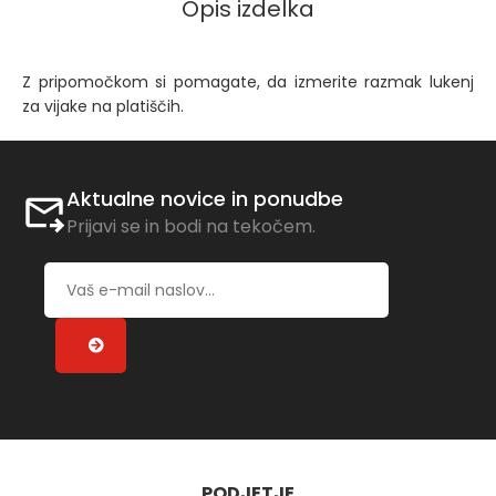
Opis izdelka
Z pripomočkom si pomagate, da izmerite razmak lukenj
za vijake na platiščih.
Aktualne novice in ponudbe
Prijavi se in bodi na tekočem.
PODJETJE