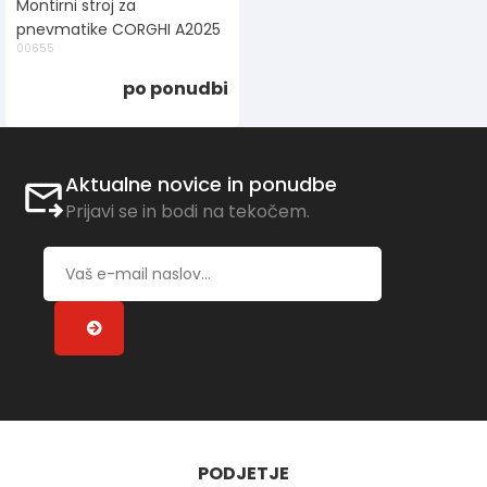
Montirni stroj za
pnevmatike CORGHI A2025
00655
po ponudbi
Aktualne novice in ponudbe
Prijavi se in bodi na tekočem.
PODJETJE