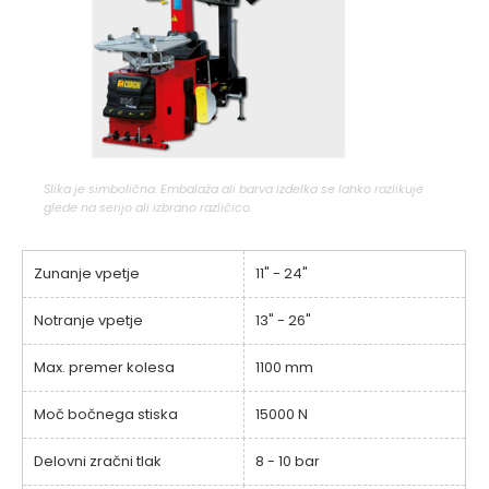
Slika je simbolična. Embalaža ali barva izdelka se lahko razlikuje
glede na serijo ali izbrano različico.
Zunanje vpetje
11" - 24"
Notranje vpetje
13" - 26"
Max. premer kolesa
1100 mm
Moč bočnega stiska
15000 N
Delovni zračni tlak
8 - 10 bar