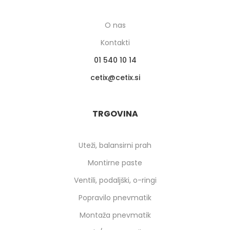
O nas
Kontakti
01 540 10 14
cetix
cetix.si
TRGOVINA
Uteži, balansirni prah
Montirne paste
Ventili, podaljški, o-ringi
Popravilo pnevmatik
Montaža pnevmatik