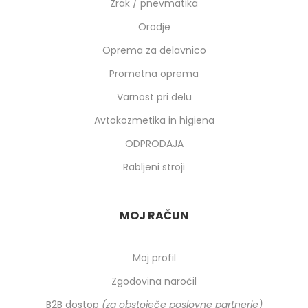
Zrak / pnevmatika
Orodje
Oprema za delavnico
Prometna oprema
Varnost pri delu
Avtokozmetika in higiena
ODPRODAJA
Rabljeni stroji
MOJ RAČUN
Moj profil
Zgodovina naročil
B2B dostop
(za obstoječe poslovne partnerje)