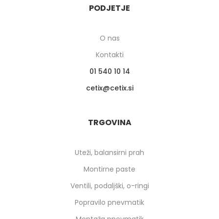
PODJETJE
O nas
Kontakti
01 540 10 14
cetix
cetix.si
TRGOVINA
Uteži, balansirni prah
Montirne paste
Ventili, podaljški, o-ringi
Popravilo pnevmatik
Montaža pnevmatik