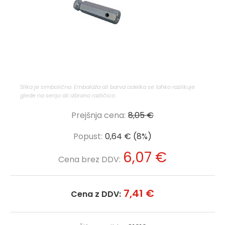
Slika je simbolična. Embalaža ali barva izdelka se lahko razlikuje
glede na serijo ali izbrano različico.
Prejšnja cena:
8,05 €
Popust:
0,64 € (8%)
6,07 €
Cena brez DDV:
7,41 €
Cena z DDV: