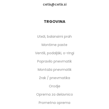
cetix
cetix.si
TRGOVINA
Uteži, balansirni prah
Montirne paste
Ventili, podaljški, o-ringi
Popravilo pnevmatik
Montaža pnevmatik
Zrak / pnevmatika
Orodje
Oprema za delavnico
Prometna oprema