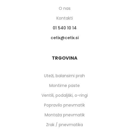
O nas
Kontakti
01 540 10 14
cetix
cetix.si
TRGOVINA
Uteži, balansirni prah
Montirne paste
Ventili, podaljški, o-ringi
Popravilo pnevmatik
Montaža pnevmatik
Zrak / pnevmatika