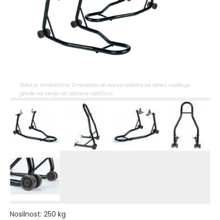
Slika je simbolična. Embalaža ali barva izdelka se lahko razlikuje
glede na serijo ali izbrano različico.
Nosilnost: 250 kg