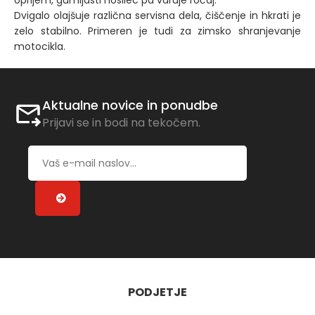
oprijem, gumijasti nosilec pa varuje ročaj.
Dvigalo olajšuje različna servisna dela, čiščenje in hkrati je
zelo stabilno. Primeren je tudi za zimsko shranjevanje
motocikla.
Aktualne novice in ponudbe
Prijavi se in bodi na tekočem.
PODJETJE