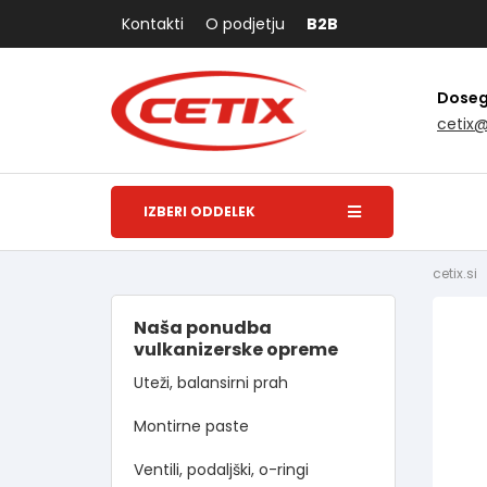
Kontakti
O podjetju
B2B
Dosegl
cetix
IZBERI ODDELEK
cetix.si
Naša ponudba
vulkanizerske opreme
Uteži, balansirni prah
Montirne paste
Ventili, podaljški, o-ringi