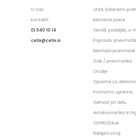
O nas
Uteži, balansirni pra
Kontakti
Montirne paste
01 540 10 14
Ventili, podaljški, o-r
cetix
cetix.si
Popravilo pnevmati
Montaža pnevmatik
Zrak / pnevmatika
Orodje
Oprema za delavni
Prometna oprema
Varnost pri delu
Avtokozmetika in hi
ODPRODAJA
Rabljeni stroji