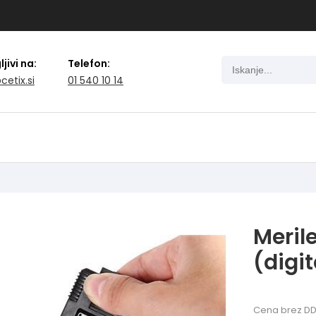
jivi na:
Telefon:
cetix.si
01 540 10 14
Meril
(digit
Cena brez DD