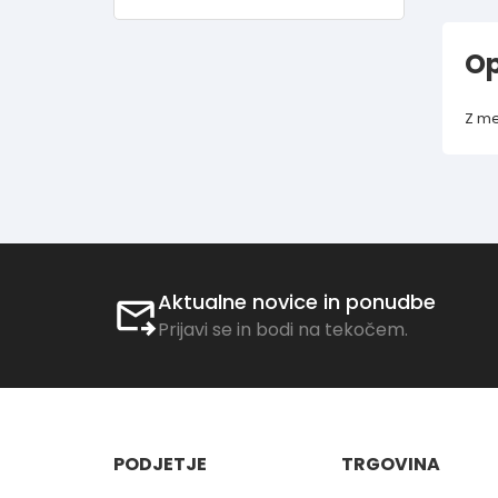
Op
Z me
Aktualne novice in ponudbe
Prijavi se in bodi na tekočem.
PODJETJE
TRGOVINA