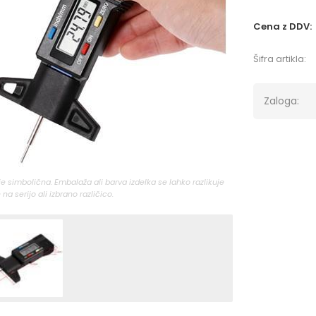
Cena z DDV:
Šifra artikla:
Zaloga:
 je simbolična. Embalaža ali barva izdelka se lahko razlikuje
 na serijo ali izbrano različico.