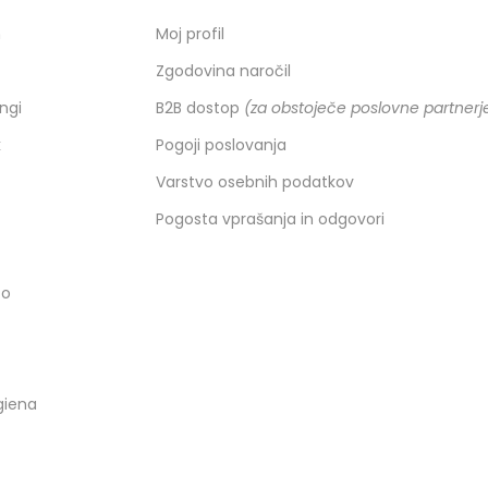
h
Moj profil
Zgodovina naročil
ingi
B2B dostop
(za obstoječe poslovne partnerj
k
Pogoji poslovanja
Varstvo osebnih podatkov
Pogosta vprašanja in odgovori
co
giena