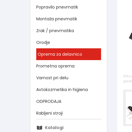
Popravilo pnevmatik
Montaža pnevmatik
Zrak / pnevmatika
Orodje
Oprema za delavnico
Prometna oprema
Slika
Varnost pri delu
glede
Avtokozmetika in higiena
ODPRODAJA
Rabljeni stroji
Katalogi