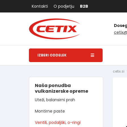
Kontakti
O podjetju
B2B
Dosegl
cetix
IZBERI ODDELEK
cetix.si
Naša ponudba
vulkanizerske opreme
Uteži, balansirni prah
Montirne paste
Ventili, podaljški, o-ringi