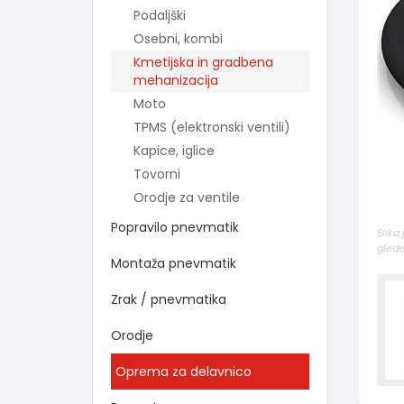
Podaljški
Osebni, kombi
Kmetijska in gradbena
mehanizacija
Moto
TPMS (elektronski ventili)
Kapice, iglice
Tovorni
Orodje za ventile
Popravilo pnevmatik
Slika
glede
Montaža pnevmatik
Zrak / pnevmatika
Orodje
Oprema za delavnico