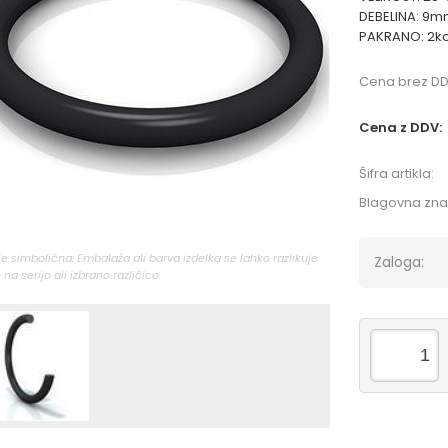
DEBELINA: 9m
PAKRANO: 2k
Cena brez DD
Cena z DDV:
Šifra artikla:
Blagovna zn
 je simbolična. Embalaža ali barva izdelka se lahko razlikuje
Zaloga:
 na serijo ali izbrano različico.