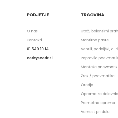
PODJETJE
TRGOVINA
O nas
Uteži, balansirni pra
Kontakti
Montirne paste
01 540 10 14
Ventili, podaljški, o-r
cetix
cetix.si
Popravilo pnevmati
Montaža pnevmatik
Zrak / pnevmatika
Orodje
Oprema za delavni
Prometna oprema
Varnost pri delu