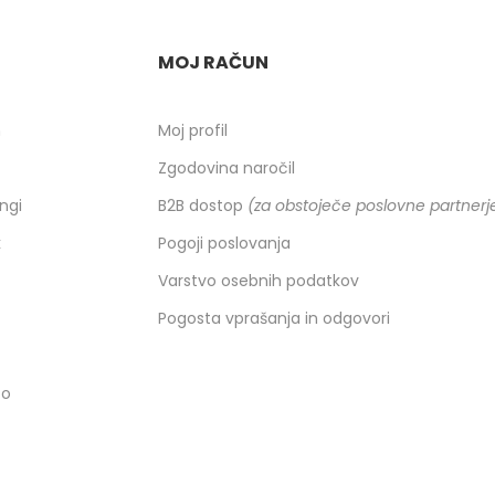
MOJ RAČUN
h
Moj profil
Zgodovina naročil
ingi
B2B dostop
(za obstoječe poslovne partnerj
k
Pogoji poslovanja
Varstvo osebnih podatkov
Pogosta vprašanja in odgovori
co