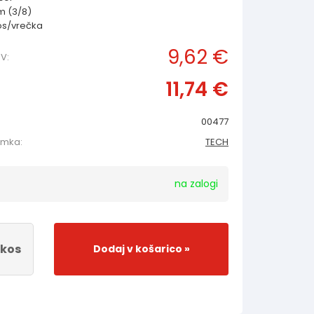
m (3/8)
os/vrečka
9,62 €
V:
11,74 €
00477
amka:
TECH
na zalogi
kos
Dodaj v košarico