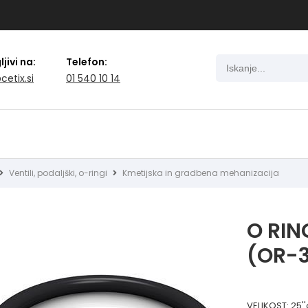
jivi na:
Telefon:
cetix.si
01 540 10 14
Ventili, podaljški, o-ringi
Kmetijska in gradbena mehanizacija
O RING
(OR-
VELIKOST: 25''