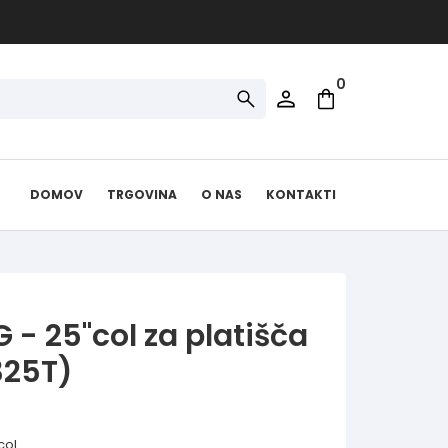
0
DOMOV
TRGOVINA
O NAS
KONTAKTI
 - 25''col za platišča
325T)
col