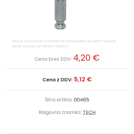
Slika je simbolična. Embalaža ali barva izdelka se lahko razlikuje
glede na serijo ali izbrano različico.
4,20 €
Cena brez DDV:
5,12 €
Cena z DDV:
Šifra artikla:
00465
Blagovna znamka:
TECH