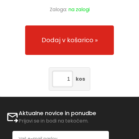
Zaloga:
na zalogi
Dodaj v košarico
kos
Aktualne novice in ponudbe
Prijavi se in bodi na tekočem.