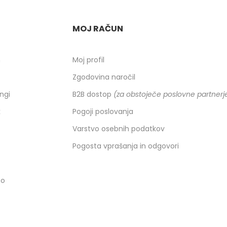
MOJ RAČUN
h
Moj profil
Zgodovina naročil
ingi
B2B dostop
(za obstoječe poslovne partnerj
k
Pogoji poslovanja
Varstvo osebnih podatkov
Pogosta vprašanja in odgovori
co