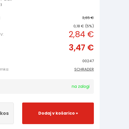
.1
:
3,65 €
0,18 € (5%)
2,84 €
V:
3,47 €
00247
amka:
SCHRADER
na zalogi
kos
Dodaj v košarico