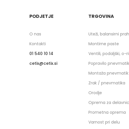
PODJETJE
TRGOVINA
O nas
Uteži, balansirni pra
Kontakti
Montirne paste
01 540 10 14
Ventili, podaljški, o-r
cetix
cetix.si
Popravilo pnevmati
Montaža pnevmatik
Zrak / pnevmatika
Orodje
Oprema za delavni
Prometna oprema
Varnost pri delu