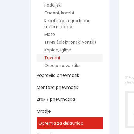
Podaljški
Osebni, kombi
Kmetijska in gradbena
mehanizacija
Moto
TPMS (elektronski ventili)
Kapice, iglice
Tovorni
Orodje za ventile
Popravilo pnevmatik
Slika
glede
Montaža pnevmatik
Zrak / pnevmatika
Orodje
Oprema za delavnico