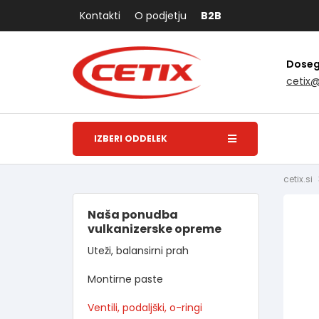
Kontakti
O podjetju
B2B
Dosegl
cetix
IZBERI ODDELEK
cetix.si
Naša ponudba
vulkanizerske opreme
Uteži, balansirni prah
Montirne paste
Ventili, podaljški, o-ringi