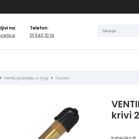
jivi na:
Telefon:
cetix.si
01 540 10 14
Ventili, podaljški, o-ringi
Tovorni
VENTI
krivi 
Kataloška št.: