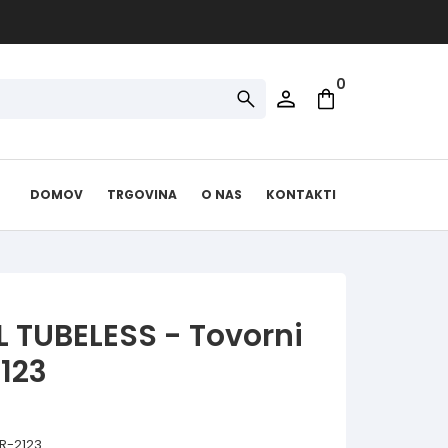
0
DOMOV
TRGOVINA
O NAS
KONTAKTI
L TUBELESS - Tovorni
2123
 R-2123