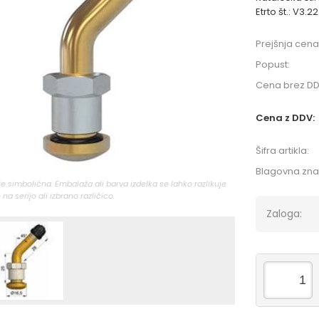
Etrto št.: V3.22
Prejšnja cena
Popust:
Cena brez DD
Cena z DDV:
Šifra artikla:
Blagovna zn
 je simbolična. Embalaža ali barva izdelka se lahko razlikuje
 na serijo ali izbrano različico.
Zaloga: