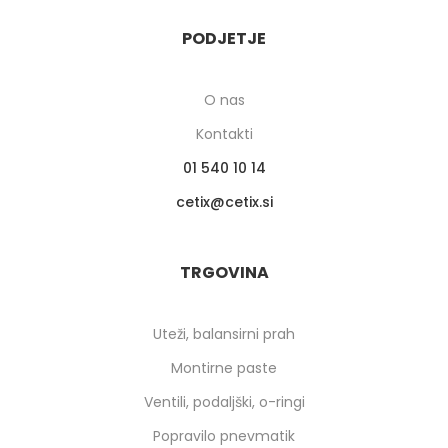
PODJETJE
O nas
Kontakti
01 540 10 14
cetix
cetix.si
TRGOVINA
Uteži, balansirni prah
Montirne paste
Ventili, podaljški, o-ringi
Popravilo pnevmatik