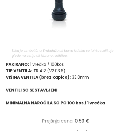
Slika je simbolična. Embalaža ali barva izdelka se lahko razlikuje
glede na serijo ali izbrano različico.
PAKIRANO:
1 vrečka / 100kos
TIP VENTILA:
TR 412 (V2.03.6)
VIŠINA VENTILA (brez kapice):
33,0mm
VENTILI SO SESTAVLJENI
MINIMALNA NAROČILA SO PO 100 kos / 1 vrečka
Prejšnja cena:
0,59 €