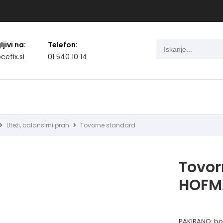
jivi na:
Telefon:
cetix.si
01 540 10 14
Uteži, balansirni prah
Tovorne standard
Tovor
HOFM
PAKIRANO: bo