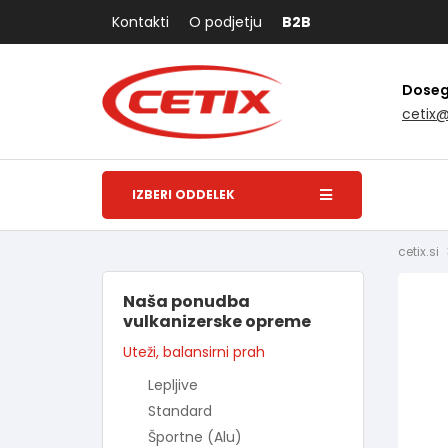
Kontakti
O podjetju
B2B
Dosegl
cetix
IZBERI ODDELEK
cetix.si
Naša ponudba
vulkanizerske opreme
Uteži, balansirni prah
Lepljive
Standard
Športne (Alu)