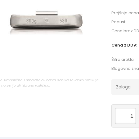
Prejšnja cena
Popust:
Cena brez DD
Cena z DDV:
Šifra artikla:
Blagovna zn
 je simbolična. Embalaža ali barva izdelka se lahko razlikuje
 na serijo ali izbrano različico.
Zaloga: