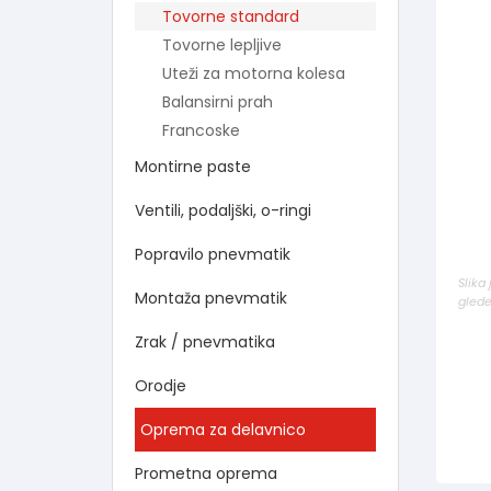
Tovorne standard
Tovorne lepljive
Uteži za motorna kolesa
Balansirni prah
Francoske
Montirne paste
Ventili, podaljški, o-ringi
Popravilo pnevmatik
Slika
Montaža pnevmatik
glede
Zrak / pnevmatika
Orodje
Oprema za delavnico
Prometna oprema