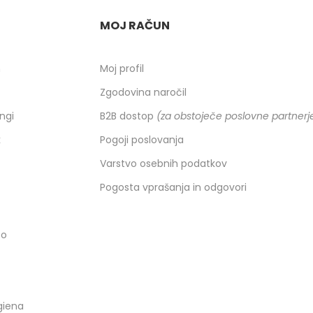
MOJ RAČUN
h
Moj profil
Zgodovina naročil
ingi
B2B dostop
(za obstoječe poslovne partnerj
k
Pogoji poslovanja
Varstvo osebnih podatkov
Pogosta vprašanja in odgovori
co
giena