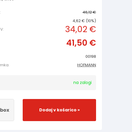
:
46,12 €
4,62 € (10%)
34,02 €
V:
41,50 €
00198
amka:
HOFMANN
na zalogi
box
Dodaj v košarico