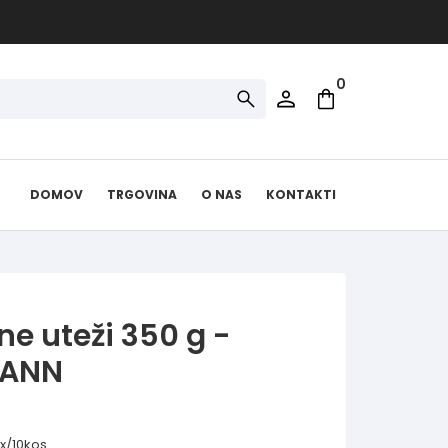
0
DOMOV
TRGOVINA
O NAS
KONTAKTI
ne uteži 350 g -
ANN
x/10kos