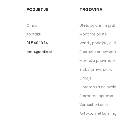
PODJETJE
TRGOVINA
O nas
Uteži, balansirni pra
Kontakti
Montirne paste
01 540 10 14
Ventili, podaljški, o-r
cetix
cetix.si
Popravilo pnevmati
Montaža pnevmatik
Zrak / pnevmatika
Orodje
Oprema za delavni
Prometna oprema
Varnost pri delu
Avtokozmetika in hi