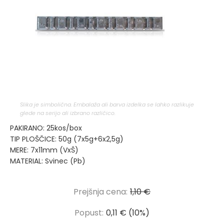
Slika je simbolična. Embalaža ali barva izdelka se lahko razlikuje
glede na serijo ali izbrano različico.
PAKIRANO: 25kos/box
TIP PLOŠČICE: 50g (7x5g+6x2,5g)
MERE: 7x11mm (VxŠ)
MATERIAL: Svinec (Pb)
Prejšnja cena:
1,10 €
Popust:
0,11 € (10%)