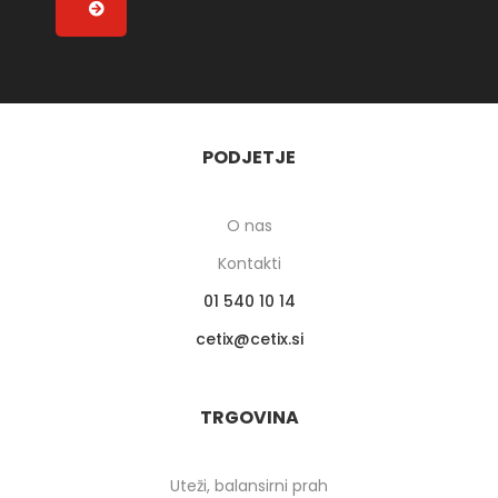
PODJETJE
O nas
Kontakti
01 540 10 14
cetix
cetix.si
TRGOVINA
Uteži, balansirni prah