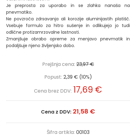
Je preprosta za uporabo in se zlahka nanaša na
pnevmatiko.
Ne povzroča zdrsavanja ali korozije aluminijastih platišč.
Vsebuje formulo za hitro sušenje in odlikujejo jo tudi
odlične protizamrzovalne lastnosti.
Zmanjšuje obrabo opreme za menjavo pnevmatik in
podaljšuje njeno življenjsko dobo.
Prejšnja cena:
23,97 €
Popust:
2,39 € (10%)
17,69 €
Cena brez DDV:
21,58 €
Cena z DDV:
Šifra artikla:
00103