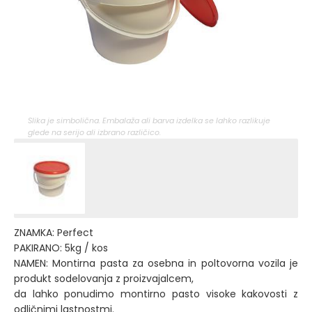
Slika je simbolična. Embalaža ali barva izdelka se lahko razlikuje
glede na serijo ali izbrano različico.
ZNAMKA: Perfect
PAKIRANO: 5kg / kos
NAMEN: Montirna pasta za osebna in poltovorna vozila je
produkt sodelovanja z proizvajalcem,
da lahko ponudimo montirno pasto visoke kakovosti z
odličnimi lastnostmi.