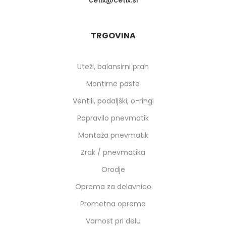
cetix
cetix.si
TRGOVINA
Uteži, balansirni prah
Montirne paste
Ventili, podaljški, o-ringi
Popravilo pnevmatik
Montaža pnevmatik
Zrak / pnevmatika
Orodje
Oprema za delavnico
Prometna oprema
Varnost pri delu