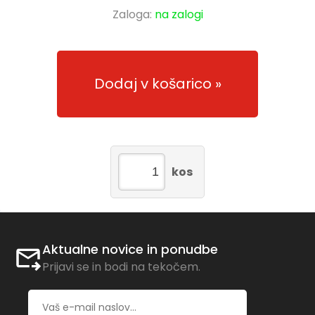
Zaloga:
na zalogi
Dodaj v košarico
kos
Aktualne novice in ponudbe
Prijavi se in bodi na tekočem.