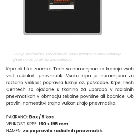
Slika je simbolična. Embalaža ali barva izdelka se lahko razlikuje
glede na serijo ali izbrano različico.
Krpe ali filke znamke Tech so namenjene za krpanje vseh
vrst radialnih pnevmatik. Vsaka krpa je namenjena za
različno velikost popravila luknje oz. poškodbe. Krpe Tech
Centech so ojačane s tkanino za uporabo v radialnih
pnevmatikah v območju tekalne površine ali bočnice. Ob
pravlini namestitvi trajno vulkanizirajo pnevmatiko.
PAKIRANO:
Box / 5 kos
VELIKOST KRPE:
150 x 195 mm
NAMEN:
za popravilo radialnih pnevmatik.