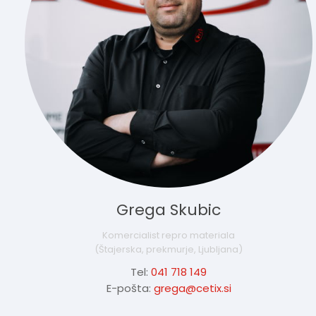
Grega Skubic
Komercialist repro materiala
(Štajerska, prekmurje, Ljubljana)
Tel:
041 718 149
E-pošta:
grega@cetix.si