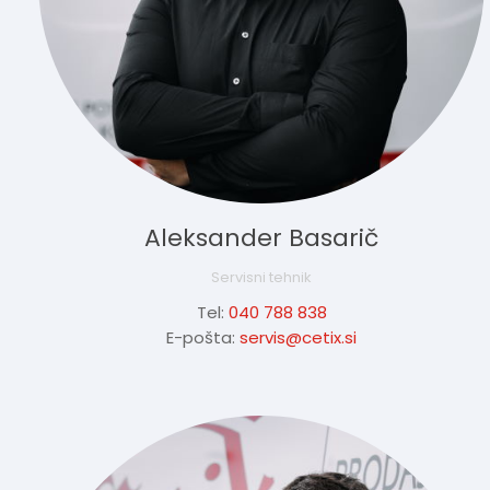
Aleksander Basarič
Servisni tehnik
Tel:
040 788 838
E-pošta:
servis@cetix.si