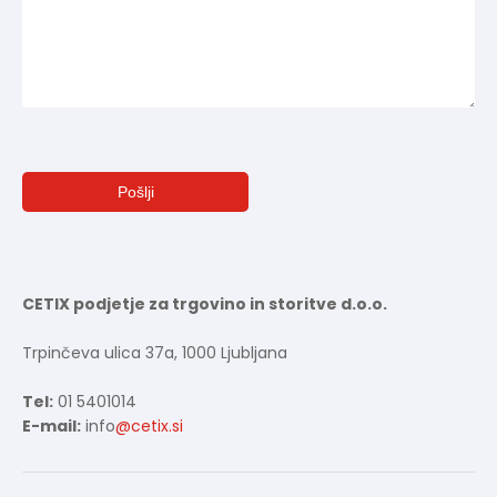
CETIX podjetje za trgovino in storitve d.o.o.
Trpinčeva ulica 37a, 1000 Ljubljana
Tel:
01 5401014
E-mail:
info
@cetix.si