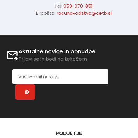
Tel:
059-070-851
E-pošta:
racunovodstvo@cetix.si
Aktualne novice in ponudbe
Prijavi se in bodi na tekočem.
PODJETJE