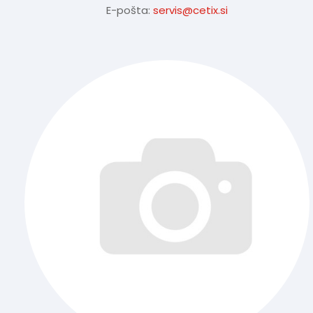
E-pošta:
servis@cetix.si