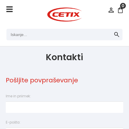
0
Kontakti
Pošljite povpraševanje
Ime in priimek:
E-pošta: