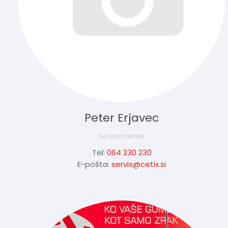
Peter Erjavec
Servisni tehnik
Tel:
064 230 230
E-pošta:
servis@cetix.si