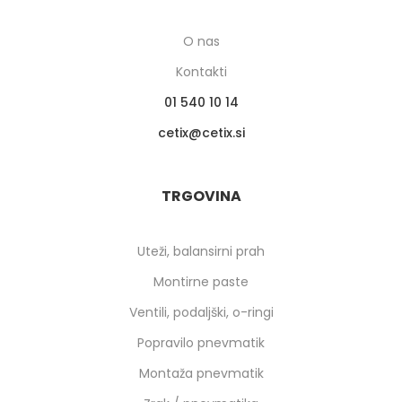
O nas
Kontakti
01 540 10 14
cetix
cetix.si
TRGOVINA
Uteži, balansirni prah
Montirne paste
Ventili, podaljški, o-ringi
Popravilo pnevmatik
Montaža pnevmatik