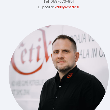
Tel: 059-070-851
E-pošta:
karin@cetix.si