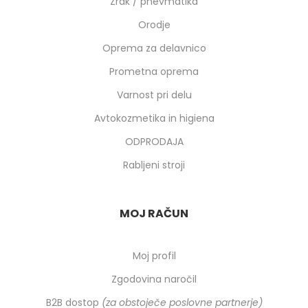
Zrak / pnevmatika
Orodje
Oprema za delavnico
Prometna oprema
Varnost pri delu
Avtokozmetika in higiena
ODPRODAJA
Rabljeni stroji
MOJ RAČUN
Moj profil
Zgodovina naročil
B2B dostop
(za obstoječe poslovne partnerje)