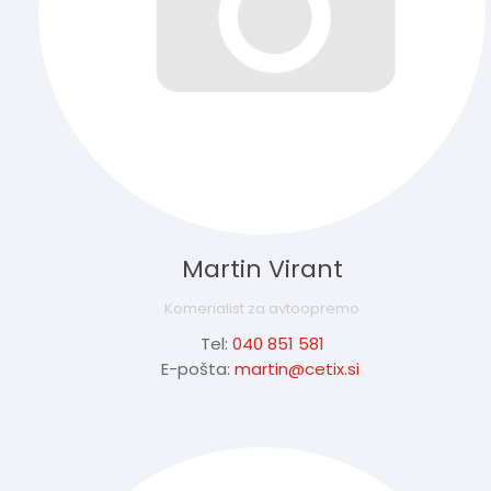
Martin Virant
Komerialist za avtoopremo
Tel:
040 851 581
E-pošta:
martin@cetix.si