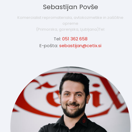
Sebastijan Povše
Komercialist repromateriala, avtokozmetike in zaščitne
opreme
(Primorska, gorenjska, Ljubljana)Tel:
Tel:
051 362 658
E-pošta:
sebastijan@cetix.si