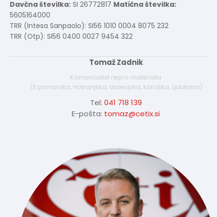
Davčna številka:
SI 26772817
Matična številka:
5605164000
TRR (Intesa Sanpaolo): SI56 1010 0004 8075 232
TRR (Otp): SI56 0400 0027 9454 322
Tomaž Zadnik
Komercialist repro materiala
(S primorska, notranjska, dolenjska, koroška, Ljubljana)
Tel:
041 718 139
E-pošta:
tomaz@cetix.si