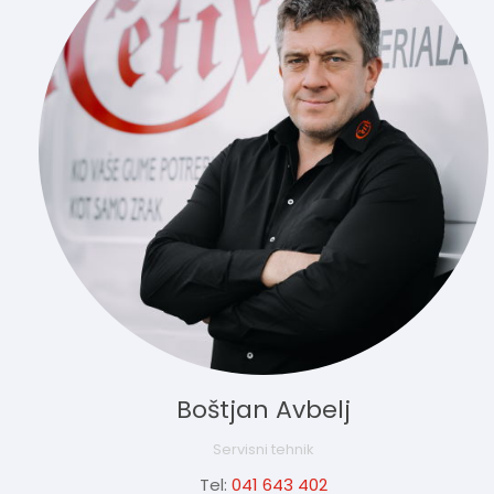
Boštjan Avbelj
Servisni tehnik
Tel:
041 643 402