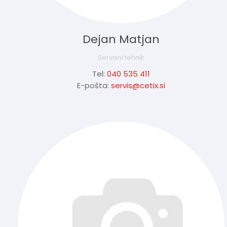
Dejan Matjan
Servisni tehnik
Tel:
040 535 411
E-pošta:
servis@cetix.si