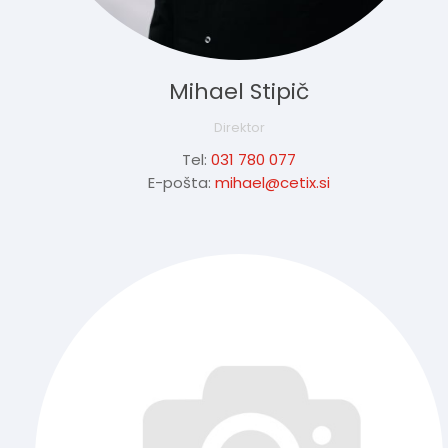
Mihael Stipič
Direktor
Tel:
031 780 077
E-pošta:
mihael@cetix.si