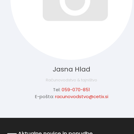
Jasna Hlad
Računovodstvo & tajništvo
Tel:
059-070-851
E-pošta:
racunovodstvo@cetix.si
Aktualne novice in ponudbe