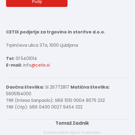
CETIX podjetje za trgovino in storitve d.o.o.
Trpinčeva ulica 37a, 1000 Ljubljana
Tel:
01 5401014
E-mail:
info
@cetix.si
Davčna številka:
SI 26772817
Matična številka:
5605164000
TRR (Intesa Sanpaolo): SI56 1010 0004 8075 232
TRR (Otp): SI56 0400 0027 9454 322
Tomaž Zadnik
Komercialist repro materiala