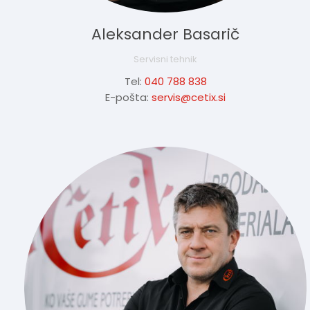
Aleksander Basarič
Servisni tehnik
Tel:
040 788 838
E-pošta:
servis@cetix.si