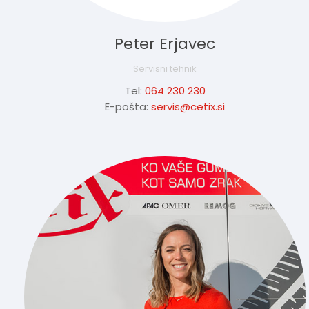
Peter Erjavec
Servisni tehnik
Tel:
064 230 230
E-pošta:
servis@cetix.si