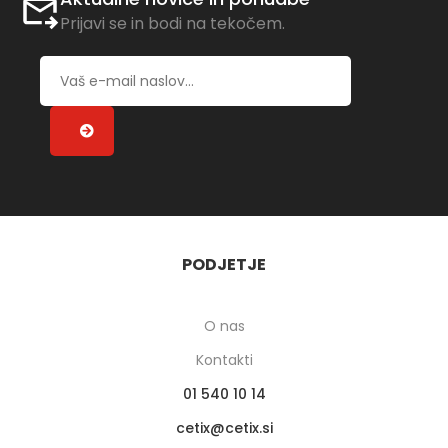
Prijavi se in bodi na tekočem.
PODJETJE
O nas
Kontakti
01 540 10 14
cetix
cetix.si