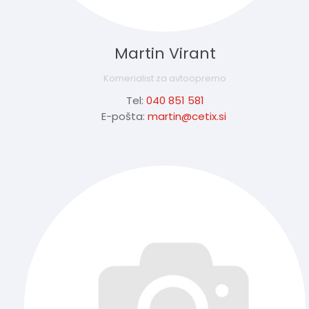
Martin Virant
Komerialist za avtoopremo
Tel:
040 851 581
E-pošta:
martin@cetix.si