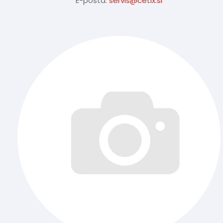
E-pošta:
servis@cetix.si