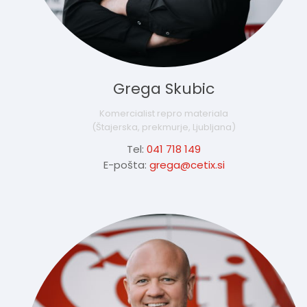
Grega Skubic
Komercialist repro materiala
(Štajerska, prekmurje, Ljubljana)
Tel:
041 718 149
E-pošta:
grega@cetix.si