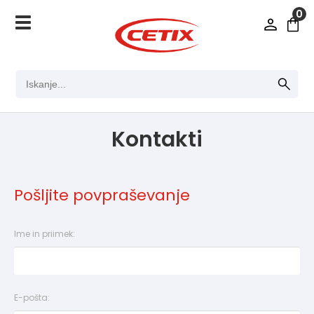
0
Kontakti
Pošljite povpraševanje
Ime in priimek:
E-pošta: