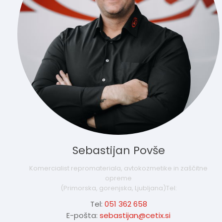
Sebastijan Povše
Komercialist repromateriala, avtokozmetike in zaščitne
opreme
(Primorska, gorenjska, Ljubljana)Tel:
Tel:
051 362 658
E-pošta:
sebastijan@cetix.si