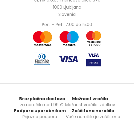
CETIX d.o.o., Trpinčeva ulica 37a
1000 Ljubljana
Slovenia
Pon. – Pet.: 7:00 do 15:00
Brezplačna dostava
Možnost vračila
za naročila nad
99 €
.
Možnost vračila izdelkov
Podpora uporabnikom
Zaščitena naročila
Prijazna podpora
Vaše naročilo je zaščiteno