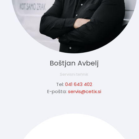
Boštjan Avbelj
Servisni tehnik
Tel:
041 643 402
E-pošta:
servis@cetix.si