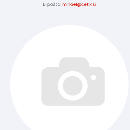
E-pošta:
mihael@cetix.si