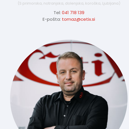
(S primorska, notranjska, dolenjska, koroška, Ljubljana)
Tel:
041 718 139
E-pošta:
tomaz@cetix.si