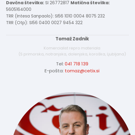
Davčna številka:
SI 26772817
Matična številka:
5605164000
TRR (Intesa Sanpaolo): SI56 1010 0004 8075 232
TRR (Otp): SI56 0400 0027 9454 322
Tomaž Zadnik
Komercialist repro materiala
(S primorska, notranjska, dolenjska, koroška, Ljubljana)
Tel:
041 718 139
E-pošta:
tomaz@cetix.si