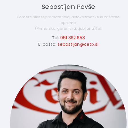
Sebastijan Povše
Komercialist repromateriala, avtokozmetike in zaščitne
opreme
(Primorska, gorenjska, Ljubljana)Tel:
Tel:
051 362 658
E-pošta:
sebastijan@cetix.si