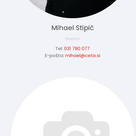
Mihael Stipič
Direktor
Tel:
031 780 077
E-pošta:
mihael@cetix.si