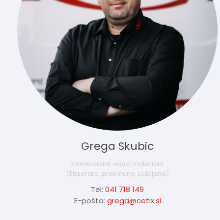
Grega Skubic
Komercialist repro materiala
(Štajerska, prekmurje, Ljubljana)
Tel:
041 718 149
E-pošta:
grega@cetix.si