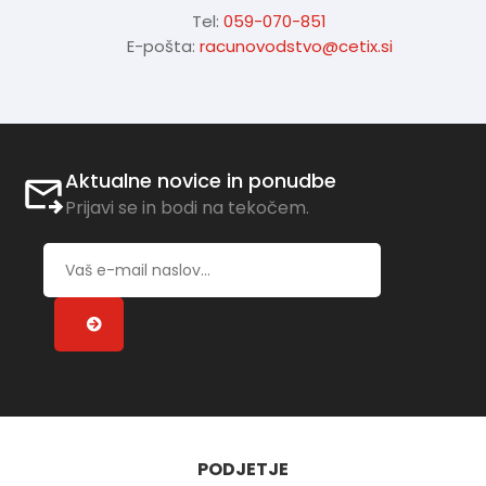
Tel:
059-070-851
E-pošta:
racunovodstvo@cetix.si
Aktualne novice in ponudbe
Prijavi se in bodi na tekočem.
PODJETJE