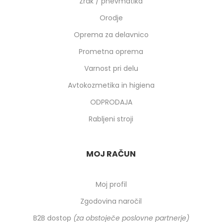
Zrak / pnevmatika
Orodje
Oprema za delavnico
Prometna oprema
Varnost pri delu
Avtokozmetika in higiena
ODPRODAJA
Rabljeni stroji
MOJ RAČUN
Moj profil
Zgodovina naročil
B2B dostop
(za obstoječe poslovne partnerje)