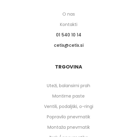
O nas
Kontakti
01 540 10 14
cetix
cetix.si
TRGOVINA
Uteži, balansirni prah
Montirne paste
Ventili, podaljški, o-ringi
Popravilo pnevmatik
Montaža pnevmatik