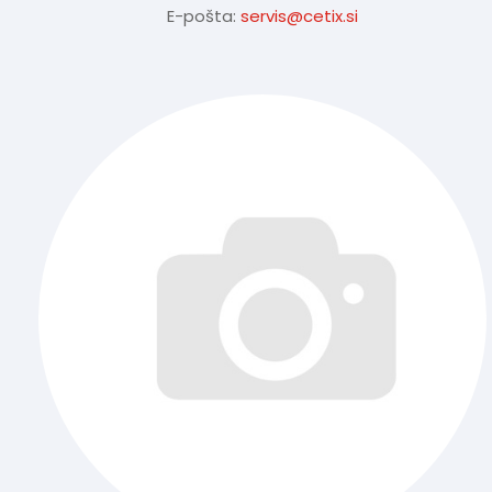
E-pošta:
servis@cetix.si