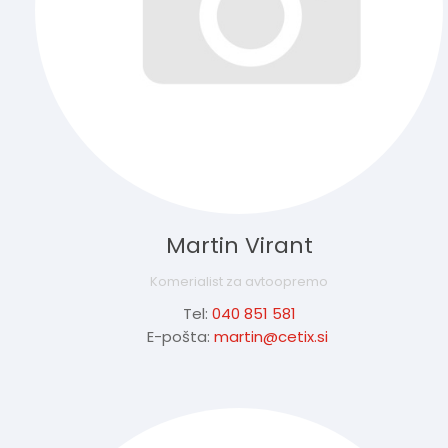
Martin Virant
Komerialist za avtoopremo
Tel:
040 851 581
E-pošta:
martin@cetix.si