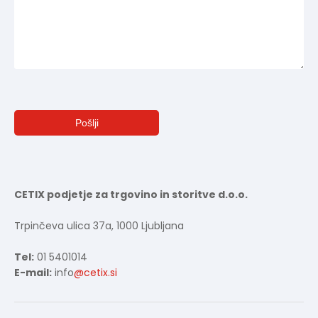
CETIX podjetje za trgovino in storitve d.o.o.
Trpinčeva ulica 37a, 1000 Ljubljana
Tel:
01 5401014
E-mail:
info
@cetix.si