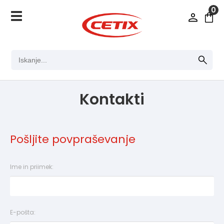
0
Kontakti
Pošljite povpraševanje
Ime in priimek:
E-pošta: