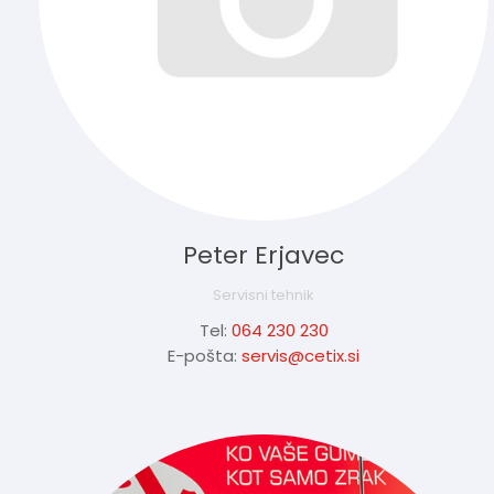
Peter Erjavec
Servisni tehnik
Tel:
064 230 230
E-pošta:
servis@cetix.si