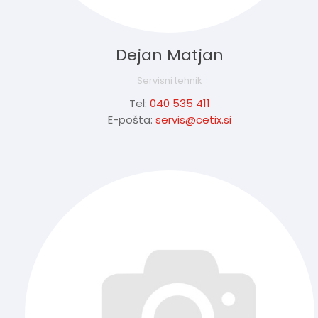
Dejan Matjan
Servisni tehnik
Tel:
040 535 411
E-pošta:
servis@cetix.si