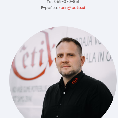
Tel: 059-070-851
E-pošta:
karin@cetix.si