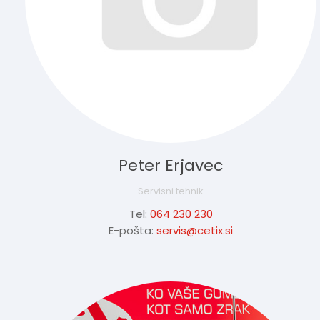
Peter Erjavec
Servisni tehnik
Tel:
064 230 230
E-pošta:
servis@cetix.si