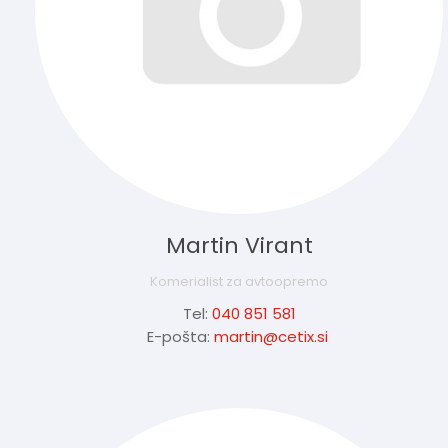
Martin Virant
Komerialist za avtoopremo
Tel:
040 851 581
E-pošta:
martin@cetix.si