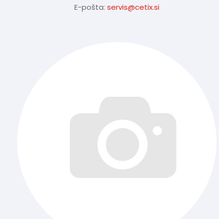
E-pošta:
servis@cetix.si