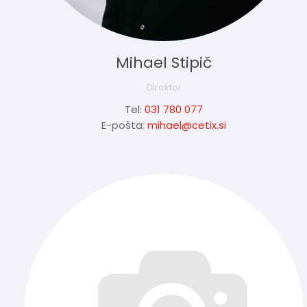
Mihael Stipič
Direktor
Tel:
031 780 077
E-pošta:
mihael@cetix.si