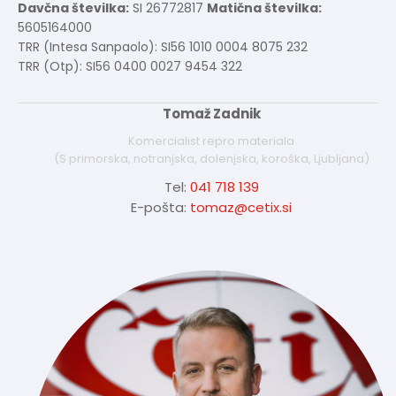
Davčna številka:
SI 26772817
Matična številka:
5605164000
TRR (Intesa Sanpaolo): SI56 1010 0004 8075 232
TRR (Otp): SI56 0400 0027 9454 322
Tomaž Zadnik
Komercialist repro materiala
(S primorska, notranjska, dolenjska, koroška, Ljubljana)
Tel:
041 718 139
E-pošta:
tomaz@cetix.si