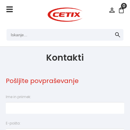
0
Kontakti
Pošljite povpraševanje
Ime in priimek:
E-pošta: