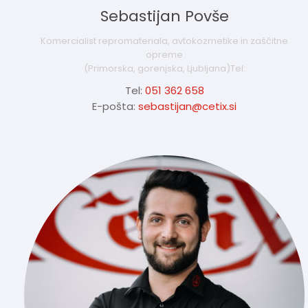
Sebastijan Povše
Komercialist repromateriala, avtokozmetike in zaščitne
opreme
(Primorska, gorenjska, Ljubljana)Tel:
Tel:
051 362 658
E-pošta:
sebastijan@cetix.si