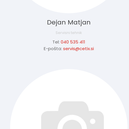
Dejan Matjan
Servisni tehnik
Tel:
040 535 411
E-pošta:
servis@cetix.si