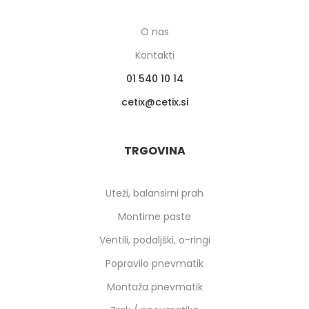
O nas
Kontakti
01 540 10 14
cetix
cetix.si
TRGOVINA
Uteži, balansirni prah
Montirne paste
Ventili, podaljški, o-ringi
Popravilo pnevmatik
Montaža pnevmatik