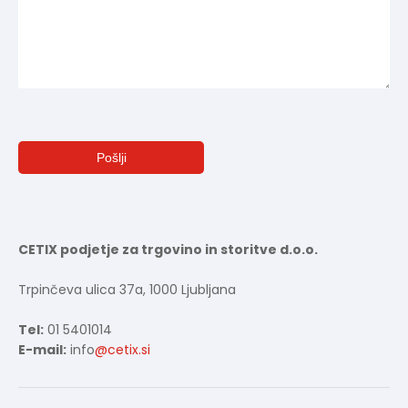
CETIX podjetje za trgovino in storitve d.o.o.
Trpinčeva ulica 37a, 1000 Ljubljana
Tel:
01 5401014
E-mail:
info
@cetix.si