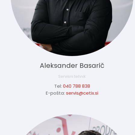
Aleksander Basarič
Servisni tehnik
Tel:
040 788 838
E-pošta:
servis@cetix.si