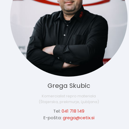
Grega Skubic
Komercialist repro materiala
(Štajerska, prekmurje, Ljubljana)
Tel:
041 718 149
E-pošta:
grega@cetix.si