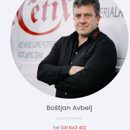
Boštjan Avbelj
Servisni tehnik
Tel:
041 643 402