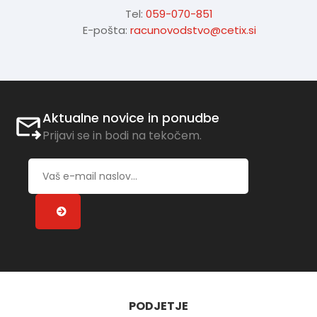
Tel:
059-070-851
E-pošta:
racunovodstvo@cetix.si
Aktualne novice in ponudbe
Prijavi se in bodi na tekočem.
PODJETJE