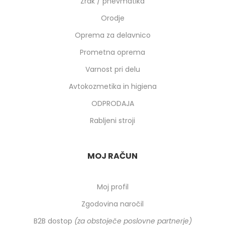
Zrak / pnevmatika
Orodje
Oprema za delavnico
Prometna oprema
Varnost pri delu
Avtokozmetika in higiena
ODPRODAJA
Rabljeni stroji
MOJ RAČUN
Moj profil
Zgodovina naročil
B2B dostop
(za obstoječe poslovne partnerje)